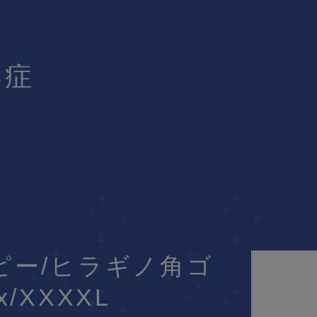
染症
ピー/ヒラギノ角ゴ
x/XXXXL