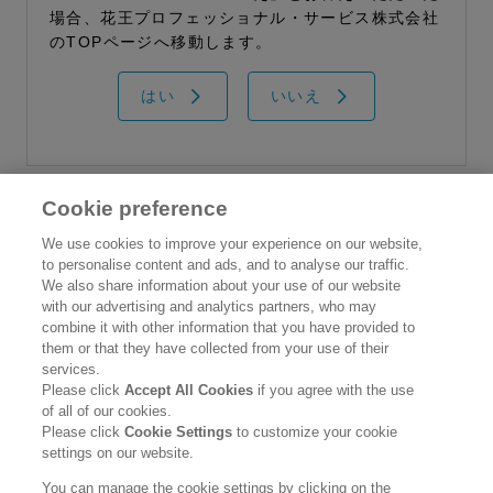
場合、花王プロフェッショナル・サービス株式会社
のTOPページへ移動します。
はい
いいえ
Cookie preference
花王プロフェッショナル・サービス株式会社
We use cookies to improve your experience on our website,
to personalise content and ads, and to analyse our traffic.
トップ
We also share information about your use of our website
情報誌 花王ハイジーンソルーシ
with our advertising and analytics partners, who may
製品カタログ
combine it with other information that you have provided to
ョン
them or that they have collected from your use of their
企業情報
services.
Please click
Accept All Cookies
if you agree with the use
ご利用条件
of all of our cookies.
Please click
Cookie Settings
to customize your cookie
個人情報保護方針
settings on our website.
ソーシャルメディアポリシー
You can manage the cookie settings by clicking on the