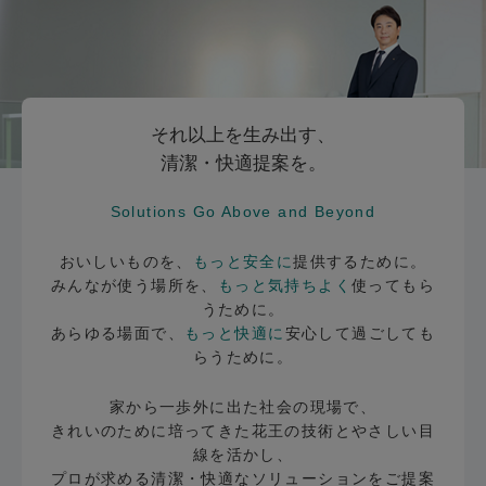
それ以上を生み出す、
清潔・快適提案を。
Solutions Go Above and Beyond
おいしいものを、
もっと安全に
提供するために。
みんなが使う場所を、
もっと気持ちよく
使ってもら
うために。
あらゆる場面で、
もっと快適に
安心して過ごしても
らうために。
家から一歩外に出た社会の現場で、
きれいのために培ってきた花王の技術とやさしい目
線を活かし、
プロが求める清潔・快適なソリューションをご提案