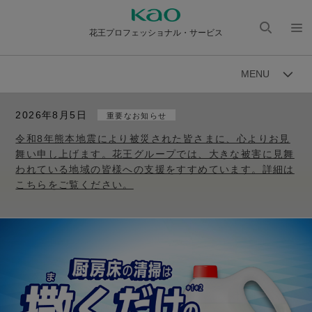
花王プロフェッショナル・サービス
検索
メニ
を開
ュー
MENU
く
を開
く
2026年8月5日
重要なお知らせ
令和8年熊本地震により被災された皆さまに、心よりお見
舞い申し上げます。花王グループでは、大きな被害に見舞
われている地域の皆様への支援をすすめています。詳細は
こちらをご覧ください。