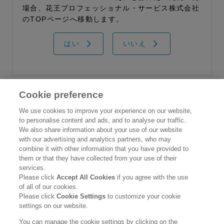
場合、花王プロフェッショナル・サービス株式会社
のTOPページへ移動します。
はい
いいえ
Cookie preference
花王プロフェッショナル・サービス株式会社
We use cookies to improve your experience on our website,
to personalise content and ads, and to analyse our traffic.
トップ
We also share information about your use of our website
情報誌 花王ハイジーンソルーシ
with our advertising and analytics partners, who may
製品カタログ
combine it with other information that you have provided to
ョン
them or that they have collected from your use of their
企業情報
services.
Please click
Accept All Cookies
if you agree with the use
ご利用条件
of all of our cookies.
Please click
Cookie Settings
to customize your cookie
個人情報保護方針
settings on our website.
ソーシャルメディアポリシー
You can manage the cookie settings by clicking on the