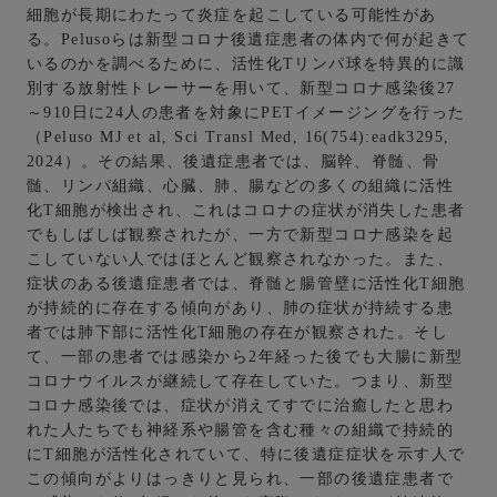
細胞が長期にわたって炎症を起こしている可能性があ
る。Pelusoらは新型コロナ後遺症患者の体内で何が起きて
いるのかを調べるために、活性化Tリンパ球を特異的に識
別する放射性トレーサーを用いて、新型コロナ感染後27
～910日に24人の患者を対象にPETイメージングを行った
（Peluso MJ et al, Sci Transl Med, 16(754):eadk3295,
2024）。その結果、後遺症患者では、脳幹、脊髄、骨
髄、リンパ組織、心臓、肺、腸などの多くの組織に活性
化T細胞が検出され、これはコロナの症状が消失した患者
でもしばしば観察されたが、一方で新型コロナ感染を起
こしていない人ではほとんど観察されなかった。また、
症状のある後遺症患者では、脊髄と腸管壁に活性化T細胞
が持続的に存在する傾向があり、肺の症状が持続する患
者では肺下部に活性化T細胞の存在が観察された。そし
て、一部の患者では感染から2年経った後でも大腸に新型
コロナウイルスが継続して存在していた。つまり、新型
コロナ感染後では、症状が消えてすでに治癒したと思わ
れた人たちでも神経系や腸管を含む種々の組織で持続的
にT細胞が活性化されていて、特に後遺症症状を示す人で
この傾向がよりはっきりと見られ、一部の後遺症患者で