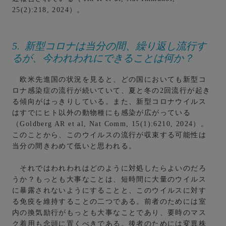
25(2):218, 2024）。
5. 新型コロナは当分の間、繰り返し流行す
るが、今われわれにできることは何か？
欧米先進国の状況を見ると、どの国においても新型コ
ロナ感染症の流行が続いていて、夏と冬の2回流行が起き
る傾向がはっきりしている。また、新型コロナウイルス
はすでにヒト以外の動物種にも感染が広がっている
（Goldberg AR et al, Nat Comm, 15(1):6210, 2024）。
このことから、このウイルスの流行が収束する可能性は
当分の間きわめて低いと思われる。
それではわれわれはどのように対処したらよいのだろ
うか？もっとも大事なことは、短時間に大量のウイルス
に暴露されないようにすることと、このウイルスに対す
る免疫を維持することの二つである。前者のためには室
内の換気励行がもっとも大事なことであり、要時のマス
ク着用も念頭に置くべきである。後者のためには変異株