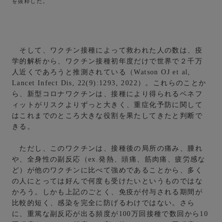
を抜粋した。
そして、ワクチン接種によって救われた人の数は、疫
学的解析から、ワクチン接種初年度だけで世界で２千万
人近くであろうと推測されている（Watson OJ et al,
Lancet Infect Dis, 22(9):1293, 2022）。これらのことか
ら、新型コロナワクチンは、接種により得られるベネフ
ィットがリスクよりずっと大きく、重症化予防に関して
はこれまでのところ大きな役割を果たしてきたと判断で
きる。
ただし、このワクチンは、接種後の局所の痛み、腫れ
や、全身性の副反応（ex.発熱、頭痛、筋肉痛、疲労感な
ど）が他のワクチンに比べて強めであることから、多く
の人にとっては好んで何度も受けたいというものではな
かろう。しかも上記のごとく、免疫が付与される期間が
比較的短く、感染を完全に防げるわけではない。さら
に、重篤な副反応が出る頻度が100万回接種で数回から10