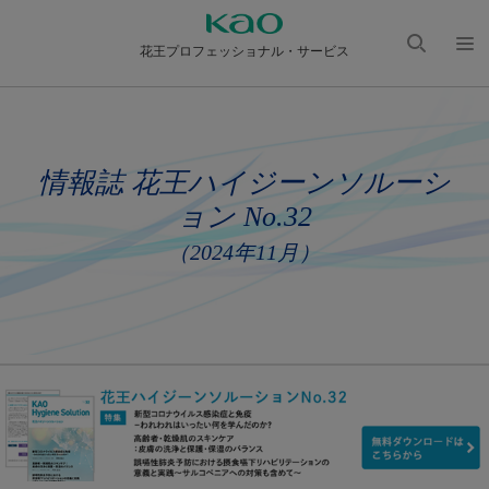
花王プロフェッショナル・サービス
検索
メニ
を開
ュー
く
を開
く
情報誌 花王ハイジーンソルーシ
ョン No.32
（2024年11月）