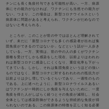
チンにも長く免疫付与できる可能性が高い。一方、病原
体にその能力がなければ、ワクチンにも当然その能力が
ない。つまり、この場合は、新型コロナウイルスという
病原体に問題があると考えられ、ワクチンがだめなので
はないと考えられる。
ところが、このことが世の中ではほとんど理解されて
いず、未だに「新型コロナでも多くの感染者が出れば集
団免疫ができるのではないか」などという話が一人歩き
している。一方、実情は、世の中の人の多くがワクチン
接種を受けてしかも感染をした現在、以前よりはわれわ
れは新型コロナに感染しにくくなり、重症化率も下がっ
てきている。しかし、それは集団免疫というほどの強い
ものではなく、新型コロナに対するわれわれの抵抗力が
以前よりは少し増しているぐらいであり、一過性のもの
である。上に述べたように、新型コロナウイルスあるい
はワクチンが一時的にしか免疫を与えないために、一度
免疫を得た人がしばらく経つとその免疫が減弱し、社会
全体としては感染防御ができるような持続的な免疫が得
られないのである。この病原体の特徴を正しく知る必要