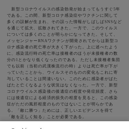
新型コロナウイルスの感染勃発が始まってもうすぐ5年
である。この間、新型コロナ感染症やワクチンに関して
多くの誤解が生まれ、その誤った情報がしばしばSNSなど
を通じて拡大、拡散されてきた。一方で、このウイルス
については多くのことが明らかになってきた。そして、
メッセンジャーRNAワクチンが開発されてからは新型コ
ロナ感染者の死亡率が大きく下がった。上に述べたよう
に、感染流行時の死亡率は接種者のほうが未接種者の数
分の1とかなり低くなったのである。ただし未接種者集団
でも以前（当初の武漢株流行の時）よりは死亡率が下が
っていたことから、ウイルスそのものの変化もこれに寄
与していることは間違いない。このために感染者がばた
ばたと亡くなるような状況はなくなった。一方で、新型
コロナウイルス感染後の後遺症の程度や発症頻度、さら
には後遺症による経済的損失の程度を見ると、この感染
症がただの風邪程度のものではないことが明らかであ
る。「敵に勝つ」ためには、正しいエビデンスを得て
「敵を正しく知る」ことが必要である。