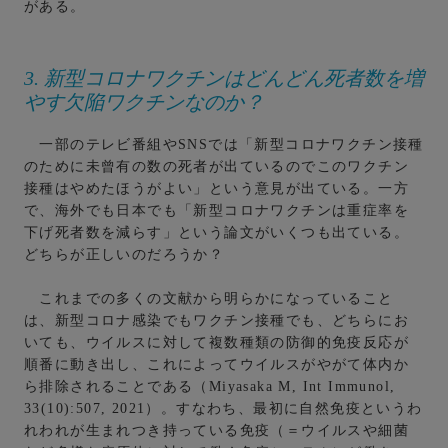
がある。
3. 新型コロナワクチンはどんどん死者数を増
やす欠陥ワクチンなのか？
一部のテレビ番組やSNSでは「新型コロナワクチン接種
のために未曾有の数の死者が出ているのでこのワクチン
接種はやめたほうがよい」という意見が出ている。一方
で、海外でも日本でも「新型コロナワクチンは重症率を
下げ死者数を減らす」という論文がいくつも出ている。
どちらが正しいのだろうか？
これまでの多くの文献から明らかになっていること
は、新型コロナ感染でもワクチン接種でも、どちらにお
いても、ウイルスに対して複数種類の防御的免疫反応が
順番に動き出し、これによってウイルスがやがて体内か
ら排除されることである（Miyasaka M, Int Immunol,
33(10):507, 2021）。すなわち、最初に自然免疫というわ
れわれが生まれつき持っている免疫（＝ウイルスや細菌