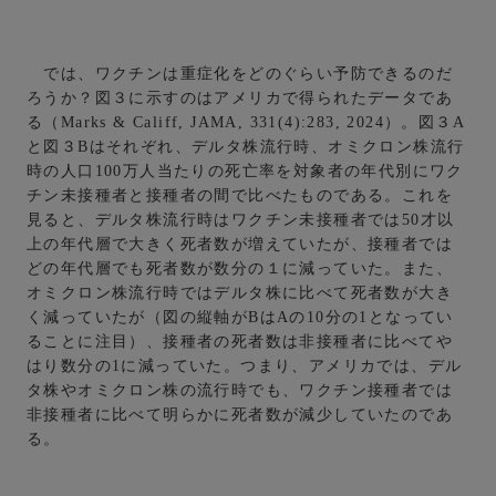
では、ワクチンは重症化をどのぐらい予防できるのだ
ろうか？図３に示すのはアメリカで得られたデータであ
る（Marks & Califf, JAMA, 331(4):283, 2024）。図３A
と図３Bはそれぞれ、デルタ株流行時、オミクロン株流行
時の人口100万人当たりの死亡率を対象者の年代別にワク
チン未接種者と接種者の間で比べたものである。これを
見ると、デルタ株流行時はワクチン未接種者では50才以
上の年代層で大きく死者数が増えていたが、接種者では
どの年代層でも死者数が数分の１に減っていた。また、
オミクロン株流行時ではデルタ株に比べて死者数が大き
く減っていたが（図の縦軸がBはAの10分の1となってい
ることに注目）、接種者の死者数は非接種者に比べてや
はり数分の1に減っていた。つまり、アメリカでは、デル
タ株やオミクロン株の流行時でも、ワクチン接種者では
非接種者に比べて明らかに死者数が減少していたのであ
る。