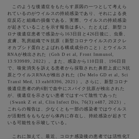
このような後遺症をもたらす原因の一つとして考えら
れているのがウイルスの持続感染であり、それによる炎
症反応と組織の損傷である。実際、ウイルスの持続感染
が起きていることを示す報告は多い。たとえば、新型コ
ロナ後遺症患者で感染から163日目と426日後に、虫垂、
皮膚、乳房組織でＮ抗原（新型コロナウイルスのヌクレ
オカプシド蛋白とよばれる構成成分のこと）とウイルス
RNAが検出された（Goh D et al, Front Immunol,
13:939989, 2022）。また、感染から110日目、196日目
で、嗅覚消失を訴える患者から採取された鼻腔上皮にN抗
原とウイルスRNAが検出された（De Melo GD et al, Sci
Transl Med, 13:eabf8396, 2021）。さらに、新型コロナ
後遺症患者の約6割で血中にスパイク抗原が検出された
が、後遺症を示さない患者ではすべて陰性であった
（Swank Z et al, Clin Infect Dis, 76(3):e487, 2023）。
これらの報告は、少なくとも一部の感染者ではウイルス
が活動性をもちながら体内に存在し、持続感染が起きて
いる可能性を示唆している。
これに加えて、最近、コロナ感染後の患者では活性化T