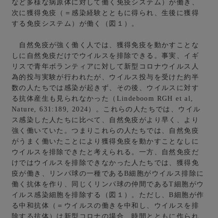
など多様な病原体に対して働く免疫システム）が働き、
次に獲得免疫（＝感染経験とともに得られ、生後に獲得
する免疫システム）が働く（図１）。
自然免疫が強く働く人では、獲得免疫を動かすことな
しに自然免疫だけでウイルスを排除できる。事実、イギ
リスで青年ボランティアに対して新型コロナウイルス人
為的投与実験が行われたが、ウイルス投与を受けた約半
数の人たちでは感染が起きず、その後、ウイルスに対す
る抗体産生も見られなかった（Lindeboom RGH et al,
Nature, 631:189, 2024）。これらの人たちでは、ウイル
ス感染した人たちに比べて、自然免疫がより早く、より
強く働いていた。つまりこれらの人たちでは、自然免疫
がうまく働いたことにより獲得免疫を動かすことなしに
ウイルスを排除できたと考えられる。一方、自然免疫だ
けではウイルスを排除できなかった人たちでは、獲得免
疫が働き、リンパ球の一種であるB細胞がウイルス排除に
働く抗体を作り、同じくリンパ球の仲間であるT細胞がウ
イルス感染細胞を排除する（図１）。ただし、B細胞が作
る中和抗体（＝ウイルスの働きを中和し、ウイルスを排
除する抗体）は新型コロナの場合、時間とともに作られ