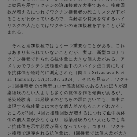
に効果を示すワクチンの追加接種が大事である。接種回
数が増えるにつれてワクチン接種者の死亡リスクが下が
ることがわかっているので、高齢者や持病を有するハイ
リスクの人たちではワクチンの追加接種をすることが望
まれる。
それと追加接種ではもう一つ重要なことがある。これ
はあまり知られていないことだが、実は、新型コロナワ
クチン接種で作られる抗体量に大きな個人差がある。ア
メリカでワクチン接種後の血中のスパイク蛋白質に対す
る抗体価が経時的に測定された（図４：Srivastava K et
al, Immunity, 57(3):587, 2024）。それを見ると、ワクチ
ン1回接種者では新型コロナ感染経験のある人のほうが感
染経験のない人よりも多くの抗体を作る傾向があるが、
感染経験者、非経験者のどちらの群においても、血中に
出現する抗体量には大きな個人差があることがわかる。
ところが3回、4回と接種回数が増えるにつれて血中抗体
価の個人差が少なくなり、感染経験のない人たちでも高
い抗体価を示す頻度が高くなっている。つまり、ワクチ
ン接種で誘導される抗体量は、1回接種では個人差が大き