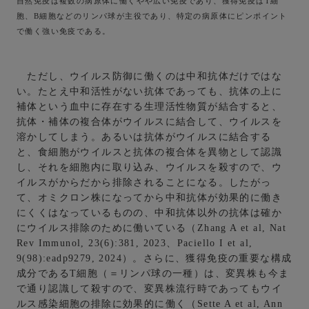
自然免疫は複数の病原体に働くやや広い免疫であり、獲得免疫はT細
胞、B細胞などのリンパ球が主役であり、特定の病原体にピンポイント
で働く強い免疫である。
ただし、ウイルス防御に働くのは中和抗体だけではな
い。たとえ中和活性がない抗体であっても、抗体の上に
補体という血中に存在する生理活性物質が結合すると、
抗体・補体の複合体がウイルスに結合して、ウイルスを
溶かしてしまう。あるいは抗体がウイルスに結合する
と、食細胞がウイルスと抗体の複合体を異物として認識
し、それを細胞内に取り込み、ウイルスを殺すので、ウ
イルスがからだから排除されることになる。したがっ
て、オミクロン株になってから中和抗体が効果的に働き
にくくはなっているものの、中和抗体以外の抗体は確か
にウイルス排除のために働いている（Zhang A et al, Nat
Rev Immunol, 23(6):381, 2023、Paciello I et al,
9(98):eadp9279, 2024）。さらに、獲得免疫の重要な構成
成分であるT細胞（＝リンパ球の一種）は、変異株も今ま
で通り認識して殺すので、変異株流行時であってもウイ
ルス感染細胞の排除に効果的に働く（Sette A et al, Ann