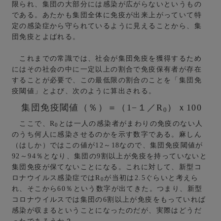
限られ、集団の大部分には感染が広がらないというもの
である。あたかも集団全体に免疫が出来上がっていて特
定の感染症から守られているように見えることから、集
団免疫とよばれる。
これまでの常識では、社会が集団免疫を獲得するため
にはその社会の中に一定以上の割合で免疫保有者が存在
することが必要で、この最低限の割合のことを「集団免
疫閾値」とよび、次のように算出される。
集団免疫閾値（％）＝（1−１／R
）ｘ100
0
ここで、R
とは一人の感染者がまわりの免疫のない人
0
のうち何人に感染させるのかを示す数字である。麻しん
（はしか）ではこの値が12～18なので、集団免疫閾値が
92～94％となり、集団の9割以上が免疫を持っていないと
集団免疫が保てないことになる。これに対して、新型コ
ロナウイルス感染症ではR
が当初は2.5ぐらいと考えら
0
れ、そこから60％という数字が出てきた。つまり、新型
コロナウイルスでは集団の6割以上が免疫をもっていれば
感染が収まるということになったのだが、実際はどうだ