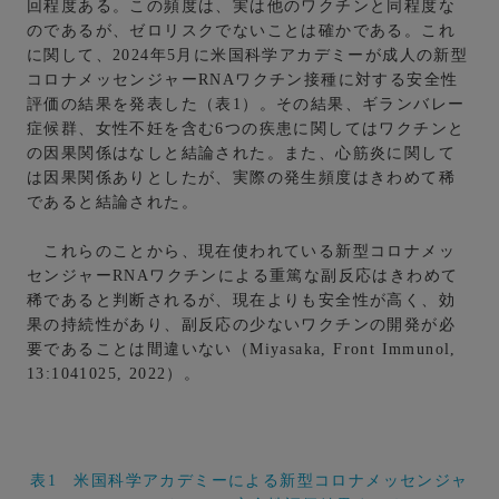
回程度ある。この頻度は、実は他のワクチンと同程度な
のであるが、ゼロリスクでないことは確かである。これ
に関して、2024年5月に米国科学アカデミーが成人の新型
コロナメッセンジャーRNAワクチン接種に対する安全性
評価の結果を発表した（表1）。その結果、ギランバレー
症候群、女性不妊を含む6つの疾患に関してはワクチンと
の因果関係はなしと結論された。また、心筋炎に関して
は因果関係ありとしたが、実際の発生頻度はきわめて稀
であると結論された。
これらのことから、現在使われている新型コロナメッ
センジャーRNAワクチンによる重篤な副反応はきわめて
稀であると判断されるが、現在よりも安全性が高く、効
果の持続性があり、副反応の少ないワクチンの開発が必
要であることは間違いない（Miyasaka, Front Immunol,
13:1041025, 2022）。
表1 米国科学アカデミーによる新型コロナメッセンジャ