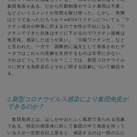
集団免疫がある、だから行動制限やマスク着用は不要」
などというコメントが世間を駆け巡った。しかし、実際
はどうであっただろうか？mRNAワクチンについても「ワ
クチン成分が卵巣に貯まるので女性が不妊になる」「ワ
クチンでできた抗体はすぐに下がるのでワクチン接種は
無意味。感染したほうが良い」「欠陥ワクチンだ」など
と言われた。一方で、国際的に論文として発表されたデ
ータではこれらの見解を支持するものは非常に少ない。
それはどうしてだろうか？ここでは、新型コロナウイル
スに対する免疫反応とそれに関する誤解について解説す
る。
2.新型コロナウイルス感染により集団免疫が
できるのか？
集団免疫とは、はしかやおたふく風邪で見られる現象
である。特定の病原体に対して集団の中で免疫を持って
いる人が一定割合以上居ると、感染するのは一部の人に