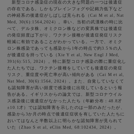
新型コロナ感染症の現在の大きな問題の一つは後遺症
の存在である。しかもブレインフォグや記銘力低下など
の神経系の後遺症がしばしば見られる（Cai M et al, Nat
Med, 30(6):1564,2024）。幸い、当初の武漢株の時に比
べて、デルタ株、オミクロン株などの変異株では後遺症
の発症頻度は下がり、ワクチン接種が後遺症発症リスク
軽減に有効であることがわかっている。一方で、オミク
ロン株感染であっても感染から1年の時点で約3.5％の人
が後遺症を持っている（Xie Y et al, New Engl J Med,
391(6):515, 2024）。特に新型コロナ感染の際に重症化し
た人たちでは、ワクチン接種をしていても後遺症の発症
リスク、重症度や死亡率が高い傾向がある（Cai M et al,
Nat Med, 30(6):1564, 2024）。また、自覚していなくて
も認知障害が高い頻度で感染後に出現しているという報
告がある。イギリスからの論文では、新型コロナウイル
ス感染後に後遺症がなかった人たち（年齢分布：48.8才
±10.1才）では認知障害を示したのは一部のみだったが、
感染から3か月の時点で後遺症症状を有していた人たちに
おいてはなんと半数以上に明らかな認知障害が見られて
いた（Zhao S et al, eClin Med, 68:102434, 2024）。