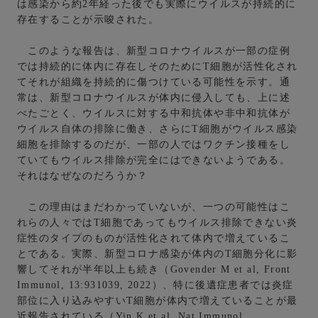
は感染から約2年経った後でも実際にウイルスが持続的に
存在することが示唆された。
このような報告は、新型コロナウイルスが一部の症例
では持続的に体内に存在しそのためにT細胞が活性化され
てそれが組織を持続的に傷つけている可能性を示す。通
常は、新型コロナウイルスが体内に侵入しても、上に述
べたごとく、ウイルスに対する中和抗体や非中和抗体が
ウイルス自体の排除に働き、さらにT細胞がウイルス感染
細胞を排除するのだが、一部の人ではワクチン接種をし
ていてもウイルス排除が完全にはできないようである。
それはなぜなのだろうか？
この理由はまだわかっていないが、一つの可能性はこ
れらの人々ではT細胞であってもウイルス排除できない炎
症性のタイプのものが活性化されて体内で増えているこ
とである。実際、新型コロナ感染が体内のT細胞分化に影
響してそれが半年以上も続き（Govender M et al, Front
Immunol, 13:931039, 2022）、特に後遺症患者では炎症
部位に入り込みやすいT細胞が体内で増えていることが最
近報告されている（Yin K et al, Nat Immunol,