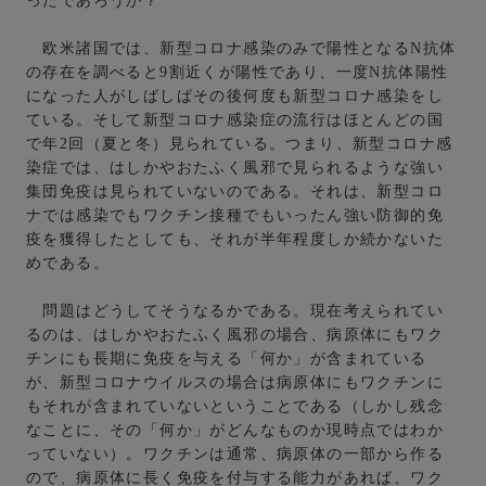
ったであろうか？
欧米諸国では、新型コロナ感染のみで陽性となるN抗体
の存在を調べると9割近くが陽性であり、一度N抗体陽性
になった人がしばしばその後何度も新型コロナ感染をし
ている。そして新型コロナ感染症の流行はほとんどの国
で年2回（夏と冬）見られている。つまり、新型コロナ感
染症では、はしかやおたふく風邪で見られるような強い
集団免疫は見られていないのである。それは、新型コロ
ナでは感染でもワクチン接種でもいったん強い防御的免
疫を獲得したとしても、それが半年程度しか続かないた
めである。
問題はどうしてそうなるかである。現在考えられてい
るのは、はしかやおたふく風邪の場合、病原体にもワク
チンにも長期に免疫を与える「何か」が含まれている
が、新型コロナウイルスの場合は病原体にもワクチンに
もそれが含まれていないということである（しかし残念
なことに、その「何か」がどんなものか現時点ではわか
っていない）。ワクチンは通常、病原体の一部から作る
ので、病原体に長く免疫を付与する能力があれば、ワク