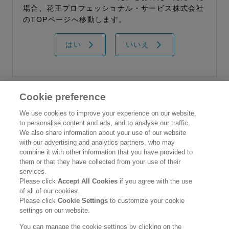
場合、花王プロフェッショナル・サービス株式会社
のTOPページへ移動します。
はい
いいえ
Cookie preference
花王プロフェッショナル・サービス株式会社
We use cookies to improve your experience on our website,
to personalise content and ads, and to analyse our traffic.
トップ
We also share information about your use of our website
情報誌 花王ハイジーンソルーシ
with our advertising and analytics partners, who may
製品カタログ
combine it with other information that you have provided to
ョン
them or that they have collected from your use of their
企業情報
services.
Please click
Accept All Cookies
if you agree with the use
ご利用条件
of all of our cookies.
Please click
Cookie Settings
to customize your cookie
個人情報保護方針
settings on our website.
ソーシャルメディアポリシー
You can manage the cookie settings by clicking on the