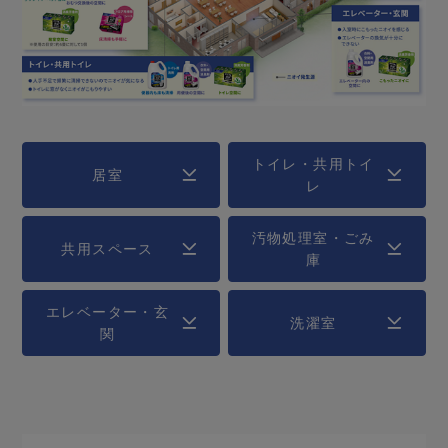
トイレ・共用トイ
居室
レ
汚物処理室・ごみ
共用スペース
庫
エレベーター・玄
洗濯室
関