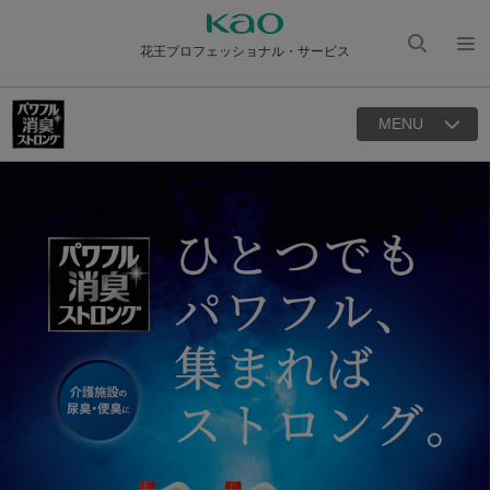
花王プロフェッショナル・サービス
検索
メニ
を開
ュー
く
MENU
を開
く