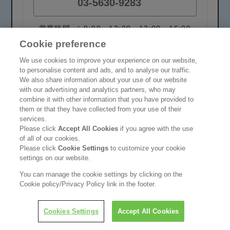
03-5630-9283
営業時間 ／ 9:00～12:00、13:00～16:00
（土・日・祝日・年末年始・夏季休暇を除く）
Cookie preference
We use cookies to improve your experience on our website,
to personalise content and ads, and to analyse our traffic.
We also share information about your use of our website
03-5630-7130
with our advertising and analytics partners, who may
combine it with other information that you have provided to
ご返信できますようお客様の氏名、電話番
them or that they have collected from your use of their
services.
号、
Please click
Accept All Cookies
if you agree with the use
ファクシミリ番号をご記入ください
of all of our cookies.
Please click
Cookie Settings
to customize your cookie
settings on our website.
You can manage the cookie settings by clicking on the
Cookie policy/Privacy Policy link in the footer.
メールでの問い合わせ
Cookies Settings
Accept All Cookies