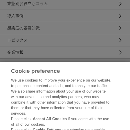
業態別お役立ちコラム
導入事例
感染症の基礎知識
トピックス
企業情報
キラリアハイジーン株式会社
Cookie preference
トップ
We use cookies to improve your experience on our website,
to personalise content and ads, and to analyse our traffic.
企業情報
We also share information about your use of our website
with our advertising and analytics partners, who may
利用規約
combine it with other information that you have provided to
them or that they have collected from your use of their
花王のアクセシビリティ
services.
Please click
Accept All Cookies
if you agree with the use
個人情報保護方針
of all of our cookies.
Please click
Cookie Settings
to customize your cookie