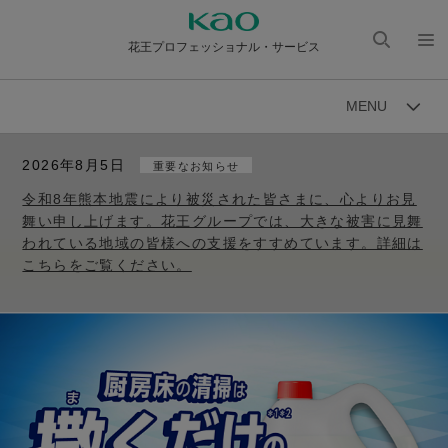
花王プロフェッショナル・サービス
検索
メニ
を開
ュー
MENU
く
を開
く
2026年8月5日
重要なお知らせ
令和8年熊本地震により被災された皆さまに、心よりお見
舞い申し上げます。花王グループでは、大きな被害に見舞
われている地域の皆様への支援をすすめています。詳細は
こちらをご覧ください。