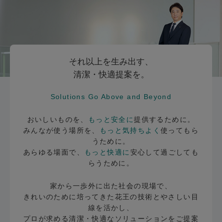
それ以上を生み出す、
清潔・快適提案を。
Solutions Go Above and Beyond
おいしいものを、
もっと安全に
提供するために。
みんなが使う場所を、
もっと気持ちよく
使ってもら
うために。
あらゆる場面で、
もっと快適に
安心して過ごしても
らうために。
家から一歩外に出た社会の現場で、
きれいのために培ってきた花王の技術とやさしい目
線を活かし、
プロが求める清潔・快適なソリューションをご提案