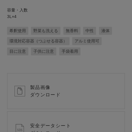
容量・入数
3L×4
希釈使用
野菜も洗える
無香料
中性
液体
環境対応容器（つぶせる容器）
アルミ使用可
目に注意
子供に注意
手袋着用
製品画像
ダウンロード
安全データシート