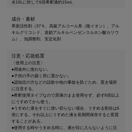
水10Lに対して6倍希釈液約15mL
成分・素材
界面活性剤（37％、高級アルコール系（陰イオン）、アル
キルグリコシド、直鎖アルキルベンゼンスルホン酸カリウ
ム）、泡調整剤、安定化剤​
注意・応急処置
〔使用上の注意〕
●用途外に使わない。
●子供の手の届く所に置かない。
●認知症の方などの誤飲や他の事故を防ぐため、置き場所
に注意する。
●希釈使用タイプなので原液のまま使用せず、必ず6倍以上
にうすめてから使う。
●うすめた液をすぐに使い切らない場合、うすめる割合は6
倍にする。それ以上にうすめた液を長期間保存すると変質
することがある。
●使用する時やうすめる時に、液が目に入らないように注