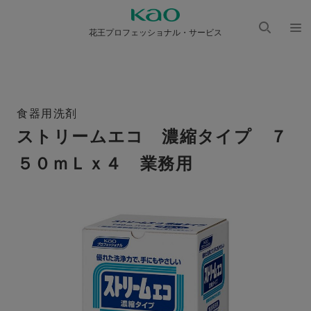
花王プロフェッショナル・サービス
検索
メニ
を開
ュー
く
を開
く
食器用洗剤
ストリームエコ 濃縮タイプ ７
５０ｍＬｘ４ 業務用