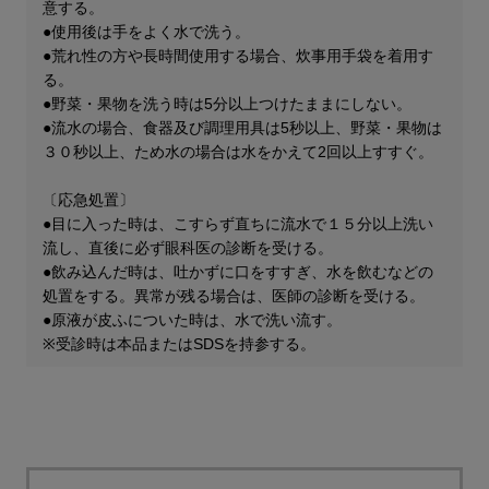
意する。
●使用後は手をよく水で洗う。
●荒れ性の方や長時間使用する場合、炊事用手袋を着用す
る。
●野菜・果物を洗う時は5分以上つけたままにしない。
●流水の場合、食器及び調理用具は5秒以上、野菜・果物は
３０秒以上、ため水の場合は水をかえて2回以上すすぐ。
〔応急処置〕
●目に入った時は、こすらず直ちに流水で１５分以上洗い
流し、直後に必ず眼科医の診断を受ける。
●飲み込んだ時は、吐かずに口をすすぎ、水を飲むなどの
処置をする。異常が残る場合は、医師の診断を受ける。
●原液が皮ふについた時は、水で洗い流す。
※受診時は本品またはSDSを持参する。