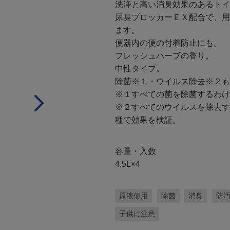
洗浄と高い消臭効果のあるトイ
尿臭ブロッカーＥＸ配合で、用
ます。
便器内の便の付着防止にも。
フレッシュハーブの香り。
中性タイプ。
除菌※１・ウイルス除去※２も
※１すべての菌を除菌するわけ
※２すべてのウイルスを除去す
種で効果を検証。
容量・入数
4.5L×4
原液使用
除菌
消臭
防
子供に注意