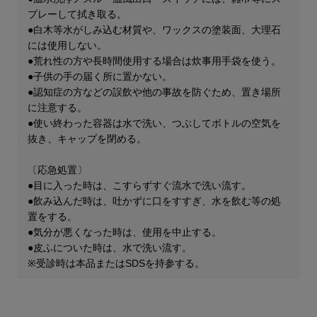
プレーして拭き取る。
●白木等水がしみ込む材質や、ワックスの塗装面、大理石
には使用しない。
●荒れ性の方や長時間使用する場合は炊事用手袋を使う。
●子供の手の届く所に置かない。
●認知症の方などの誤飲や他の事故を防ぐため、置き場所
に注意する。
●使い終わった容器は水で洗い、つぶしてボトルの空気を
抜き、キャップを閉める。
〔応急処置〕
●目に入った時は、こすらずすぐ流水で洗い流す。
●飲み込んだ時は、吐かずに口をすすぎ、水を飲む等の処
置をする。
●気分が悪くなった時は、使用を中止する。
●皮ふについた時は、水で洗い流す。
※受診時は本品またはSDSを持参する。