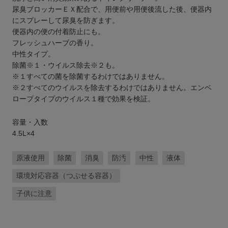
尿臭ブロッカーＥＸ配合で、用便前や用便後流した後、便器内
にスプレーして尿臭を防ぎます。
便器内の便の付着防止にも。
フレッシュハーブの香り。
中性タイプ。
除菌※１・ウイルス除去※２も。
※１すべての菌を除菌するわけではありません。
※２すべてのウイルスを除去するわけではありません。エンベ
ロープタイプのウイルス１種で効果を検証。
容量・入数
4.5L×4
原液使用
除菌
消臭
防汚
中性
液体
環境対応容器（つぶせる容器）
子供に注意