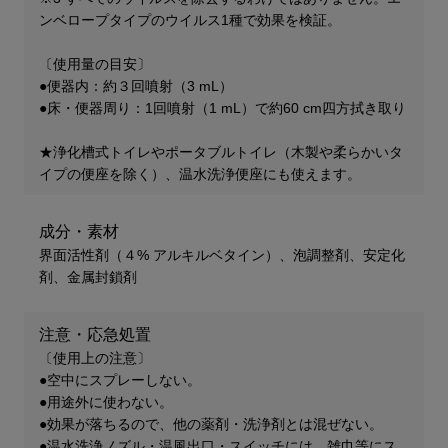
ンベロープタイプのウイルス1種で効果を検証。
〔使用量の目安〕
●便器内：約３回噴射（3 mL）
●床・便器周り：1回噴射（1 mL）で約60 cm四方拭き取り
★浄化槽式トイレやポータブルトイレ（木製や柔らかいタ
イプの便座を除く）、温水洗浄便座にも使えます。
成分・素材
界面活性剤（４% アルキルベタイン）、泡調整剤、安定化
剤、金属封鎖剤
注意・応急処置
〔使用上の注意〕
●空中にスプレーしない。
●用途外に使わない。
●効果が落ちるので、他の薬剤・洗浄剤とは混ぜない。
●温水洗浄ノズル・温風出口・スイッチには、雑巾等にス