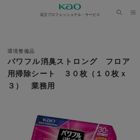
花王プロフェッショナル・サービス
検索
メニ
を開
ュー
く
を開
く
環境整備品
パワフル消臭ストロング フロア
用掃除シート ３０枚（１０枚ｘ
３） 業務用