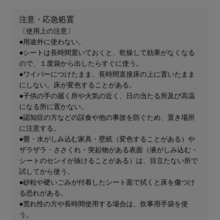
注意・応急処置
〔使用上の注意〕
●用途外に使わない。
●シートは長時間置いておくと、乾燥して効果がなくなる
ので、１度袋から出したらすぐに使う。
●ワイパーにつけたまま、長時間直接床の上に置いたまま
にしない。床が変色することがある。
●子供の手の届く所や火気の近く、日の当たる所及び高温
になる所に置かない。
●認知症の方などの誤食や他の事故を防ぐため、置き場所
に注意する。
●畳・水がしみ込む家具・壁紙（変色することがある）や
ザラザラ・ささくれ・突起物がある表面（液がしみ込む・
シートのセンイが抜けることがある）は、目立たない所で
試してから使う。
●砂粒や硬いごみが付着したシート面で拭くと床を傷つけ
る恐れがある。
●荒れ性の方や長時間使用する場合は、炊事用手袋を使
う。