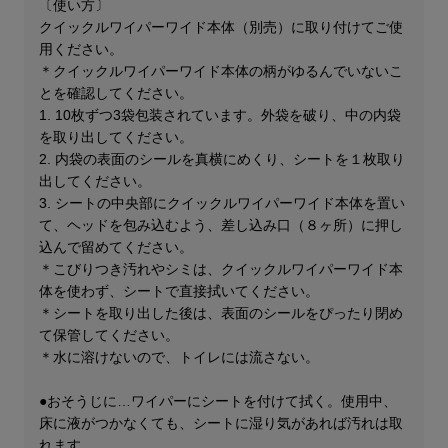
〔使い方〕
クイックルワイパーワイド本体（別売）に取り付けてご使
用ください。
＊クイックルワイパーワイド本体の柄がゆるんでいないこ
とを確認してください。
1. 10枚ずつ3袋包装されています。外袋を破り、中の内袋
を取り出してください。
2. 内袋の表面のシールを真横にめくり、シートを１枚取り
出してください。
3. シートの中央部にクイックルワイパーワイド本体を置い
て、ヘッドを包み込むよう、差し込み口（８ヶ所）に押し
込んで留めてください。
＊こびりつき汚れやシミは、クイックルワイパーワイド本
体を使わず、シートで直接拭いてください。
＊シートを取り出した後は、表面のシールをぴったり閉め
て保管してください。
＊水に溶けないので、トイレには流さない。
●おそうじに…ワイパーにシートを付けて拭く。使用中、
床に液がつかなくても、シートに湿り気があれば汚れは取
れます。