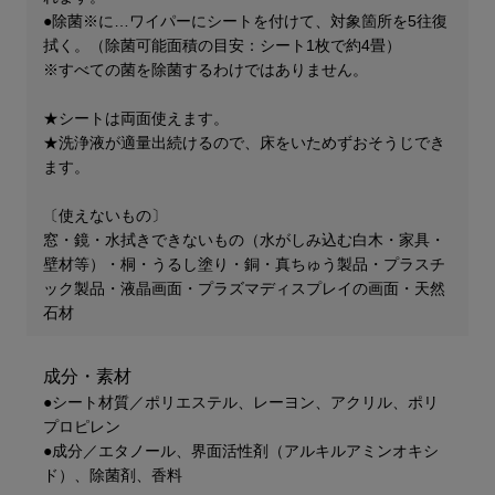
●除菌※に…ワイパーにシートを付けて、対象箇所を5往復
拭く。（除菌可能面積の目安：シート1枚で約4畳）
※すべての菌を除菌するわけではありません。
★シートは両面使えます。
★洗浄液が適量出続けるので、床をいためずおそうじでき
ます。
〔使えないもの〕
窓・鏡・水拭きできないもの（水がしみ込む白木・家具・
壁材等）・桐・うるし塗り・銅・真ちゅう製品・プラスチ
ック製品・液晶画面・プラズマディスプレイの画面・天然
石材
成分・素材
●シート材質／ポリエステル、レーヨン、アクリル、ポリ
プロピレン
●成分／エタノール、界面活性剤（アルキルアミンオキシ
ド）、除菌剤、香料