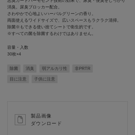
悪臭ガードハーモセント技術の効果で、尿臭・便臭をしっかり
消臭。尿臭ブロッカー配合。
さわやかで心地よいハーバルグリーンの香り。
両面使えるワイドサイズで、広いスペースもラクラク清掃。
除菌※もできる使い捨てシートで衛生的です。
※すべての菌を除菌するわけではありません。
容量・入数
30枚×4
除菌
消臭
弱アルカリ性
非PRTR
目に注意
子供に注意
製品画像
ダウンロード