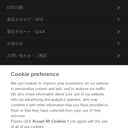
ESG活動
製品カタログ・SDS
製品サポート・Q＆A
お知らせ
お問い合わせ・ご相談
Cookie preference
花王プロフェッショナル・サービス株式会社
We use cookies to improve your experience on our website,
to personalise content and ads, and to analyse our traffic.
トップ
We also share information about your use of our website
with our advertising and analytics partners, who may
企業概要・沿革
combine it with other information that you have provided to
them or that they have collected from your use of their
製品カタログ
services.
Please click
Accept All Cookies
if you agree with the use
ご利用条件
of all of our cookies.