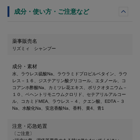
成分・使い方・ご注意など
薬事販売名
リズミィ シャンプー
成分・素材
水、ラウレス硫酸Na、ラウラミドプロピルベタイン、ラウ
レス－１６、ジステアリン酸グリコール、エタノール、コ
コアンホ酢酸Na、カミツレ花エキス、ポリクオタニウム－
１０、ベヘントリモニウムクロリド、セテアリルアルコー
ル、コカミドMEA、ラウレス－４、クエン酸、EDTA－３
Na、水酸化Na、安息香酸Na、香料、黄4、青1
注意・応急処置
〔ご注意〕