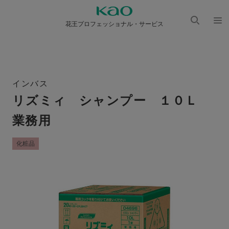
花王プロフェッショナル・サービス
検索
メニ
を開
ュー
く
を開
く
インバス
リズミィ シャンプー １０Ｌ
業務用
化粧品