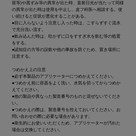
斑等)や黒ずみ等の異常が出た時、直射日光が当たって同様
の異常が出た時は使用を中止し、皮フ科医へ相談する。使
い続けると症状が悪化することがある。
●目に入らないよう注意し入った時は、こすらずすぐ流水
で充分洗い流す。
●飲み込んだ時は、吐かずに口をすすぎ水を飲む等の処置
をする。
●認知症の方等の誤飲や他の事故を防ぐため、置き場所に
注意する。
つめかえ上の注意
●必ず本製品のアプリケーターにつめかえてください。
●つめかえ前に容器をよく洗い、水気を切ってからつめか
えてください。
●他の製品や異なった製造番号のものと混ぜないでくださ
い。
●つめかえの際は、製造番号を控えておいてください。お
問い合わせの際に必要な場合があります。
●衛生的にお使いいただくため、アプリケーターが汚れた
場合は交換してください。