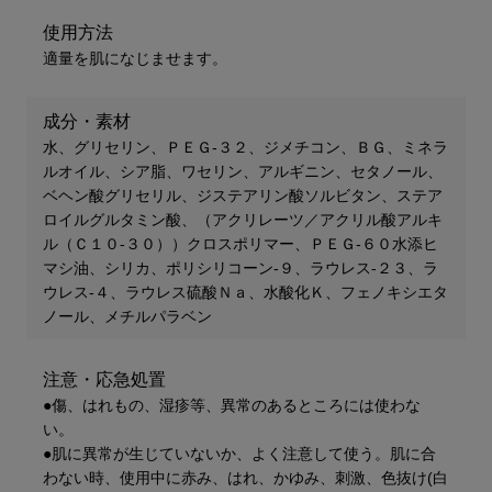
使用方法
適量を肌になじませます。
成分・素材
水、グリセリン、ＰＥＧ-３２、ジメチコン、ＢＧ、ミネラ
ルオイル、シア脂、ワセリン、アルギニン、セタノール、
ベヘン酸グリセリル、ジステアリン酸ソルビタン、ステア
ロイルグルタミン酸、（アクリレーツ／アクリル酸アルキ
ル（Ｃ１０-３０））クロスポリマー、ＰＥＧ-６０水添ヒ
マシ油、シリカ、ポリシリコーン-９、ラウレス-２３、ラ
ウレス-４、ラウレス硫酸Ｎａ、水酸化Ｋ、フェノキシエタ
ノール、メチルパラベン
注意・応急処置
●傷、はれもの、湿疹等、異常のあるところには使わな
い。
●肌に異常が生じていないか、よく注意して使う。肌に合
わない時、使用中に赤み、はれ、かゆみ、刺激、色抜け(白