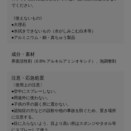
でください。
《使えないもの》
●大理石
●水拭きできないもの（水がしみこむ白木等）
●アルミニウム・銅・真ちゅう製品
成分・素材
界面活性剤（0.8% アルキルアミンオキシド）、泡調整剤​
注意・応急処置
〔使用上の注意〕
●空中にスプレーしない。
●用途外に使わない。
●子供の手の届く所に置かない。
●認知症の方などの誤飲や他の事故を防ぐため、置き場所
に注意する。
​●目に入らないよう、目より高い所はスポンジやタオル等
にスプレーして使う。