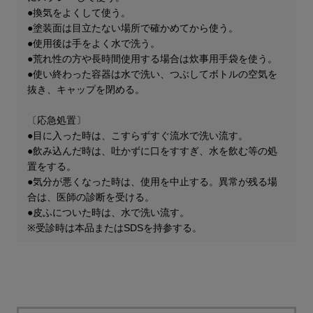
●換気をよくして使う。
●塗装面は目立たない場所で確かめてから使う。
●使用後は手をよく水で洗う。
●荒れ性の方や長時間使用する場合は炊事用手袋を使う。
●使い終わった容器は水で洗い、つぶしてボトルの空気を
抜き、キャップを閉める。​
〔応急処置〕
●目に入った時は、こすらずすぐ流水で洗い流す。
●飲み込んだ時は、吐かずに口をすすぎ、水を飲む等の処
置をする。
●気分が悪くなった時は、使用を中止する。異常が残る場
合は、医師の診断を受ける。
​●皮ふについた時は、水で洗い流す。
​※受診時は本品またはSDSを持参する。​