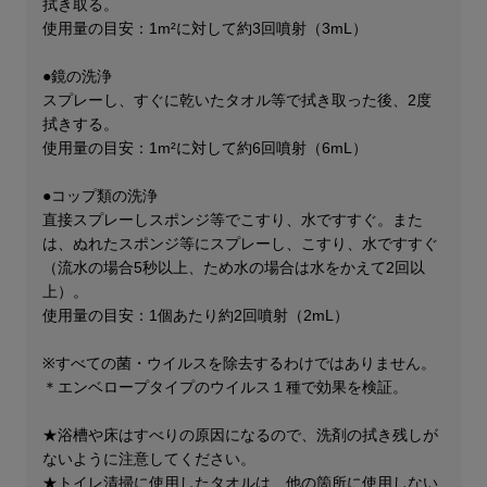
拭き取る。
使用量の目安：1m²に対して約3回噴射（3mL）
●鏡​の洗浄​
スプレーし、すぐに乾いたタオル等で拭き取った後、2度
拭きする。
使用量の目安：1m²に対して約6回噴射（6mL）
●コップ類の洗浄
直接スプレーしスポンジ等でこすり、水ですすぐ。また
は、ぬれたスポンジ等にスプレーし、こすり、水ですすぐ
（流水の場合5秒以上、ため水の場合は水をかえて2回以
上）。
使用量の目安：1個あたり約2回噴射（2mL）
※すべての菌・ウイルスを除去するわけではありません。
＊エンベロープタイプのウイルス１種で効果を検証。
★浴槽や床はすべりの原因になるので、洗剤の拭き残しが
ないように注意してください。
★トイレ清掃に使用したタオルは、他の箇所に使用しない