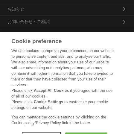
お知らせ
お問い合わせ・ご相談
Cookie preference
花王プロフェッショナル・サービス株式会社
We use cookies to improve your experience on our website,
to personalise content and ads, and to analyse our traffic.
トップ
We also share information about your use of our website
with our advertising and analytics partners, who may
企業概要・沿革
combine it with other information that you have provided to
them or that they have collected from your use of their
製品カタログ
services.
Please click
Accept All Cookies
if you agree with the use
ご利用条件
of all of our cookies.
Please click
Cookie Settings
to customize your cookie
個人情報保護方針
settings on our website.
ソーシャルメディアポリシー
You can manage the cookie settings by clicking on the
Cookie policy/Privacy Policy link in the footer.
Copyright © Kao Corporation. All rights reserved.