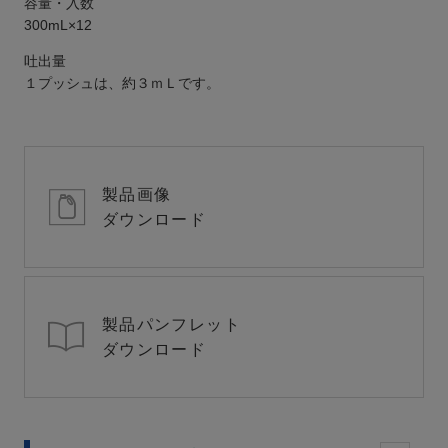
容量・入数
300mL×12
吐出量
１プッシュは、約３ｍＬです。
製品画像
ダウンロード
製品パンフレット
ダウンロード