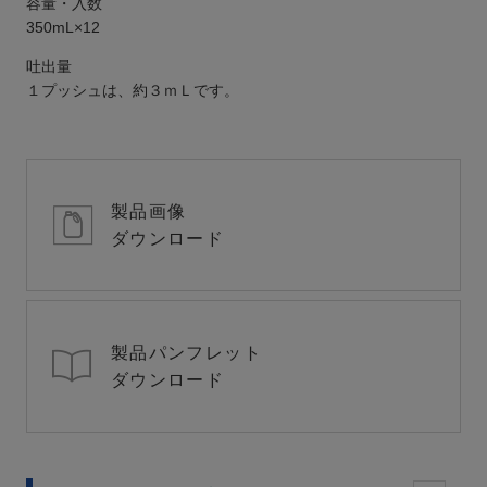
容量・入数
350mL×12
吐出量
１プッシュは、約３ｍＬです。
製品画像
ダウンロード
製品パンフレット
ダウンロード