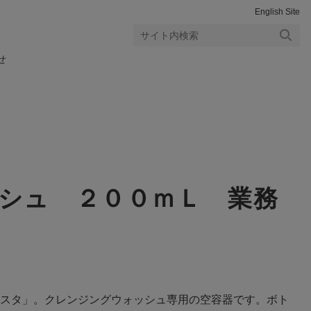
English Site
検索
せ
する
シュ ２００ｍＬ 業務
スタ」。クレンジングウォッシュ専用の空容器です。ボト