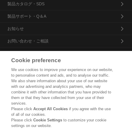
製品カタログ・SDS
製品サポート・Q＆A
お知らせ
お問い合わせ・ご相談
Cookie preference
花王プロフェッショナル・サービス株式会社
We use cookies to improve your experience on our website,
to personalise content and ads, and to analyse our traffic.
トップ
We also share information about your use of our website
with our advertising and analytics partners, who may
企業概要・沿革
combine it with other information that you have provided to
them or that they have collected from your use of their
製品カタログ
services.
Please click
Accept All Cookies
if you agree with the use
ご利用条件
of all of our cookies.
Please click
Cookie Settings
to customize your cookie
個人情報保護方針
settings on our website.