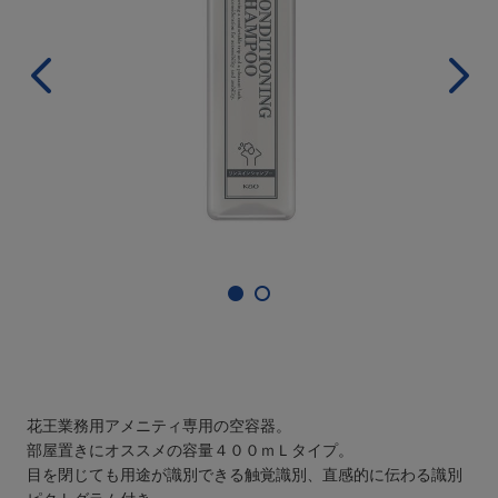
花王業務用アメニティ専用の空容器。
部屋置きにオススメの容量４００ｍＬタイプ。
目を閉じても用途が識別できる触覚識別、直感的に伝わる識別