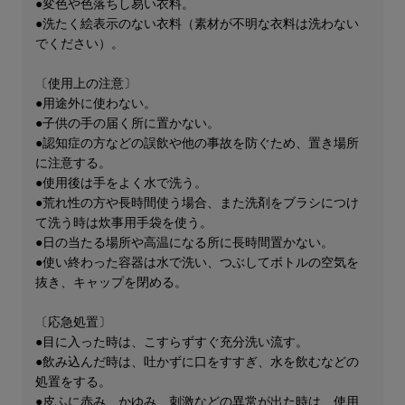
●変色や色落ちし易い衣料。
●洗たく絵表示のない衣料（素材が不明な衣料は洗わない
でください）。
〔使用上の注意〕
●用途外に使わない。
●子供の手の届く所に置かない。
●認知症の方などの誤飲や他の事故を防ぐため、置き場所
に注意する。
●使用後は手をよく水で洗う。
●荒れ性の方や長時間使う場合、また洗剤をブラシにつけ
て洗う時は炊事用手袋を使う。
●日の当たる場所や高温になる所に長時間置かない。
●使い終わった容器は水で洗い、つぶしてボトルの空気を
抜き、キャップを閉める。
〔応急処置〕
●目に入った時は、こすらずすぐ充分洗い流す。
●飲み込んだ時は、吐かずに口をすすぎ、水を飲むなどの
処置をする。
●皮ふに赤み、かゆみ、刺激などの異常が出た時は、使用