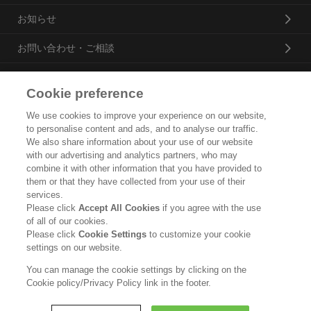
お知らせ
お問い合わせ・ご相談
Cookie preference
花王プロフェッショナル・サービス株式会社
We use cookies to improve your experience on our website,
to personalise content and ads, and to analyse our traffic.
トップ
We also share information about your use of our website
with our advertising and analytics partners, who may
企業概要・沿革
combine it with other information that you have provided to
them or that they have collected from your use of their
製品カタログ
services.
Please click
Accept All Cookies
if you agree with the use
ご利用条件
of all of our cookies.
Please click
Cookie Settings
to customize your cookie
個人情報保護方針
settings on our website.
ソーシャルメディアポリシー
You can manage the cookie settings by clicking on the
Cookie policy/Privacy Policy link in the footer.
Copyright © Kao Corporation. All rights reserved.