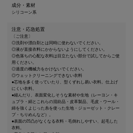
成分・素材
シリコーン系
注意・応急処置
〔ご注意〕
◎洗剤や漂白剤とは同時に使わないでください。
◎液が直接衣料にかからないようにしてください。
◎色落ちの心配な衣料は目立たない部分で試してからご使
用ください。
◎過度の機械力をかけないでください。
◎ウェットクリーニングできない衣料
●芯地を多く使っていたり、型くずれし易い衣料。仕上げ
にくい衣料。
●縮んだり、表面変化しそうな素材や生地（レーヨン・キ
ュプラ・絹とこれらの混紡品・皮革製品、毛皮・ウール・
綿を強くよじった糸を使った生地・ジョーゼット・クレー
プ・ちりめんなど）。
●表面の凹凸がなくなる衣料・毛倒れしやすい、起毛した
衣料。