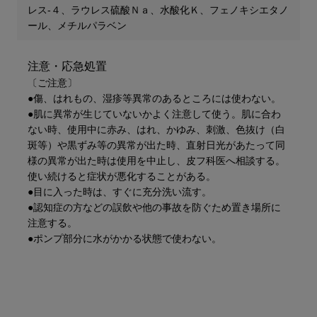
レス-４、ラウレス硫酸Ｎａ、水酸化Ｋ、フェノキシエタノ
ール、メチルパラベン
注意・応急処置
〔ご注意〕
●傷、はれもの、湿疹等異常のあるところには使わない。
●肌に異常が生じていないかよく注意して使う。肌に合わ
ない時、使用中に赤み、はれ、かゆみ、刺激、色抜け（白
斑等）や黒ずみ等の異常が出た時、直射日光があたって同
様の異常が出た時は使用を中止し、皮フ科医へ相談する。
使い続けると症状が悪化することがある。
●目に入った時は、すぐに充分洗い流す。
●認知症の方などの誤飲や他の事故を防ぐため置き場所に
注意する。
●ポンプ部分に水がかかる状態で使わない。