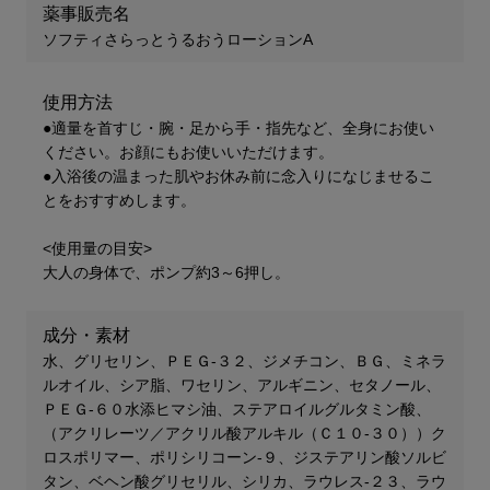
薬事販売名
ソフティさらっとうるおうローションA​
使用方法
●適量を首すじ・腕・足から手・指先など、全身にお使い
ください。お顔にもお使いいただけます。
●入浴後の温まった肌やお休み前に念入りになじませるこ
とをおすすめします。
<使用量の目安>
大人の身体で、ポンプ約3～6押し。
成分・素材
水、グリセリン、ＰＥＧ-３２、ジメチコン、ＢＧ、ミネラ
ルオイル、シア脂、ワセリン、アルギニン、セタノール、
ＰＥＧ-６０水添ヒマシ油、ステアロイルグルタミン酸、
（アクリレーツ／アクリル酸アルキル（Ｃ１０-３０））ク
ロスポリマー、ポリシリコーン-９、ジステアリン酸ソルビ
タン、ベヘン酸グリセリル、シリカ、ラウレス-２３、ラウ