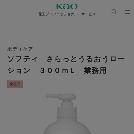
花王プロフェッショナル・サービス
検索
メニ
を開
ュー
く
を開
く
ボディケア
ソフティ さらっとうるおうロー
ション ３００ｍＬ 業務用
化粧品