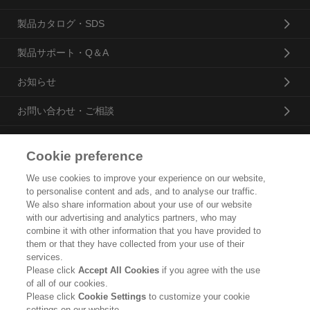
製品カタログ・SDS
製品サポート・Q＆A
お知らせ
お問い合わせ・ご相談
Cookie preference
花王プロフェッショナル・サービス株式会社
We use cookies to improve your experience on our website,
to personalise content and ads, and to analyse our traffic.
トップ
We also share information about your use of our website
with our advertising and analytics partners, who may
企業概要・沿革
combine it with other information that you have provided to
them or that they have collected from your use of their
製品カタログ
services.
Please click
Accept All Cookies
if you agree with the use
ご利用条件
of all of our cookies.
Please click
Cookie Settings
to customize your cookie
個人情報保護方針
settings on our website.