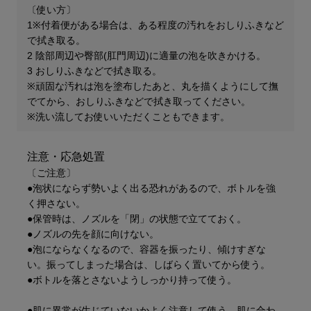
〔使い方〕
1※付着便がある場合は、ある程度の汚れをおしりふきなど
で拭き取る。
2 陰部周辺や臀部(肛門周辺)に適量の泡を吹きかける。
3 おしりふきなどで拭き取る。
※頑固な汚れは泡を塗布したあと、丸を描くようにして撫
でてから、おしりふきなどで拭き取ってください。
※洗い流してお使いいただくこともできます。
注意・応急処置
〔ご注意〕
●泡状にならず勢いよく出る恐れがあるので、ボトルを強
く押さない。
●保管時は、ノズルを「閉」の状態で立てておく。
●ノズルの先を顔に向けない。
●泡にならなくなるので、容器を振ったり、傾けすぎな
い。振ってしまった場合は、しばらく置いてから使う。
●ボトルを落とさないようしっかり持って使う。
●肌に異常が生じていないかよく注意して使う。肌に合わ