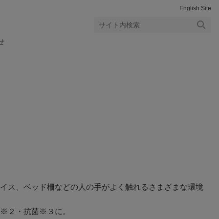
English Site
検索
せ
する
イス、ベッド柵などの人の手がよく触れるさまざまな環境
※２・抗菌※３に。