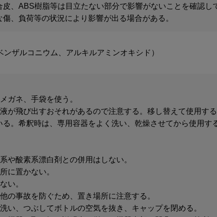
合皮、ABS樹脂等は目立たない部分で影響がないことを確認し
な傷、負荷等の状況により影響が出る場合がある。
化ベンザルコニウム、アルキルアミンオキシド）
護メガネ、手袋を使う。
原液が飛び出すおそれがあるので注意する。移し替えて使用す
いる。希釈時は、専用容器をよく洗い、乾燥させてから使用す
素系や酸素系漂白剤との併用はしない。
の所に置かない。
かない。
や他の事故を防ぐため、置き場所に注意する。
で洗い、つぶしてボトルの空気を抜き、キャップを閉める。