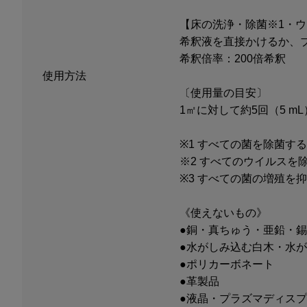
【床の洗浄・除菌※1・ウ
希釈液を直接かけるか、
希釈倍率：200倍希釈
使用方法
〔使用量の目安〕
1㎡に対して約5回（5 
※1 すべての菌を除菌す
※2 すべてのウイルスを
※3 すべての菌の増殖を
《使えないもの》
●銅・真ちゅう・亜鉛・
●水がしみ込む白木・水
●ポリカーボネート
●革製品
●液晶・プラズマディス