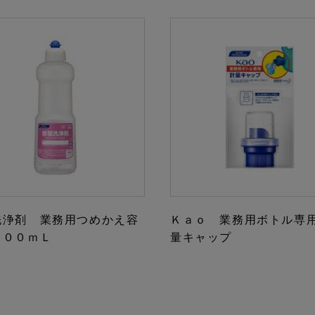
洗浄剤 業務用つめかえ容
Ｋａｏ 業務用ボトル専
８００ｍＬ
量キャップ