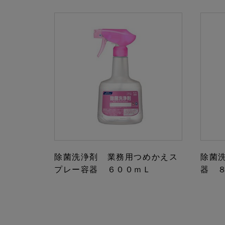
除菌洗浄剤 業務用つめかえス
除菌
プレー容器 ６００ｍＬ
器 