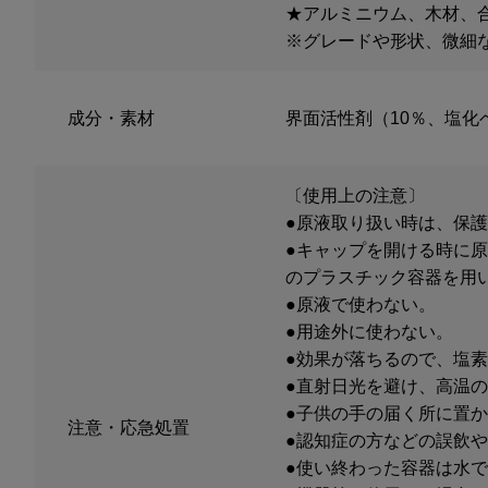
★アルミニウム、木材、
※グレードや形状、微細
成分・素材
界面活性剤（10％、塩
〔使用上の注意〕
●原液取り扱い時は、保
●キャップを開ける時に
のプラスチック容器を用
●原液で使わない。
●用途外に使わない。
●効果が落ちるので、塩
●直射日光を避け、高温
●子供の手の届く所に置
注意・応急処置
●認知症の方などの誤飲
●使い終わった容器は水