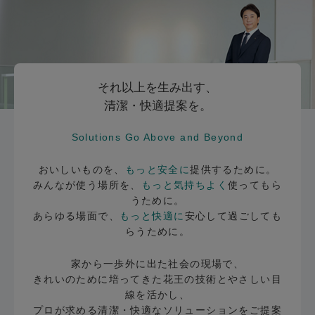
それ以上を生み出す、
清潔・快適提案を。
Solutions Go Above and Beyond
おいしいものを、
もっと安全に
提供するために。
みんなが使う場所を、
もっと気持ちよく
使ってもら
うために。
あらゆる場面で、
もっと快適に
安心して過ごしても
らうために。
家から一歩外に出た社会の現場で、
きれいのために培ってきた花王の技術とやさしい目
線を活かし、
プロが求める清潔・快適なソリューションをご提案