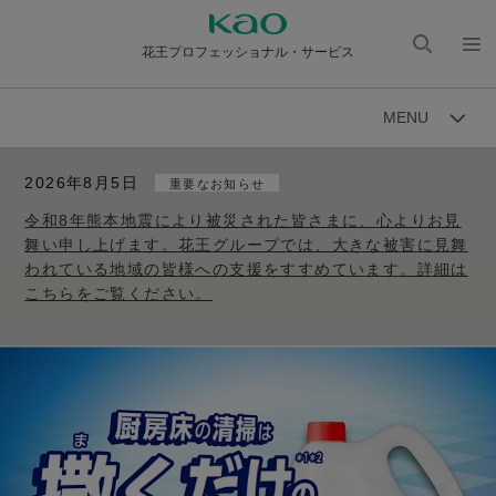
花王プロフェッショナル・サービス
検索
メニ
を開
ュー
MENU
く
を開
く
2026年8月5日
重要なお知らせ
令和8年熊本地震により被災された皆さまに、心よりお見
舞い申し上げます。花王グループでは、大きな被害に見舞
われている地域の皆様への支援をすすめています。詳細は
こちらをご覧ください。