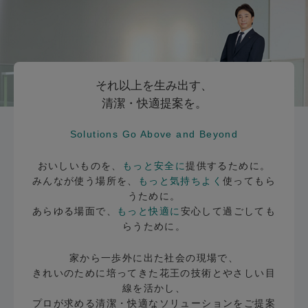
それ以上を生み出す、
清潔・快適提案を。
Solutions Go Above and Beyond
おいしいものを、
もっと安全に
提供するために。
みんなが使う場所を、
もっと気持ちよく
使ってもら
うために。
あらゆる場面で、
もっと快適に
安心して過ごしても
らうために。
家から一歩外に出た社会の現場で、
きれいのために培ってきた花王の技術とやさしい目
線を活かし、
プロが求める清潔・快適なソリューションをご提案