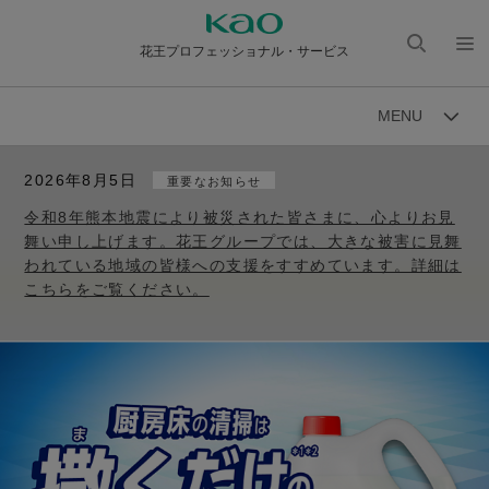
花王プロフェッショナル・サービス
検索
メニ
を開
ュー
MENU
く
を開
く
2026年8月5日
重要なお知らせ
令和8年熊本地震により被災された皆さまに、心よりお見
舞い申し上げます。花王グループでは、大きな被害に見舞
われている地域の皆様への支援をすすめています。詳細は
こちらをご覧ください。