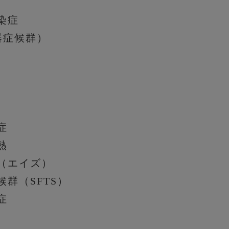
染症
器症候群）
症
熱
（エイズ）
群（SFTS）
症