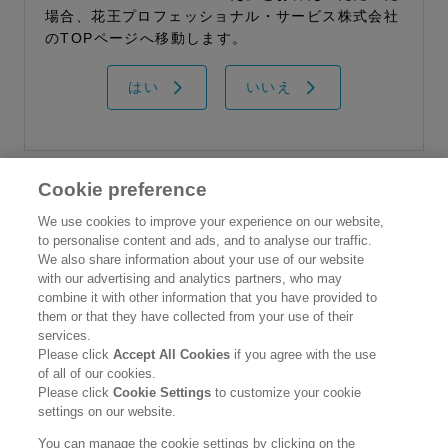
場合、花王プロフェッショナル・サービス株式会社
のTOPページへ移動します。
はい
いいえ
Cookie preference
花王プロフェッショナル・サービス株式会社
We use cookies to improve your experience on our website,
to personalise content and ads, and to analyse our traffic.
トップ
We also share information about your use of our website
情報誌 花王ハイジーンソルーシ
with our advertising and analytics partners, who may
製品カタログ
combine it with other information that you have provided to
ョン No.31
them or that they have collected from your use of their
企業情報
（2024年5月）
services.
Please click
Accept All Cookies
if you agree with the use
ご利用条件
of all of our cookies.
Please click
Cookie Settings
to customize your cookie
個人情報保護方針
settings on our website.
ソーシャルメディアポリシー
You can manage the cookie settings by clicking on the