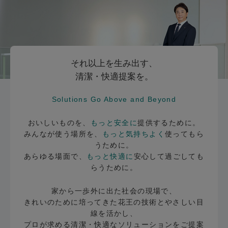
それ以上を生み出す、
清潔・快適提案を。
Solutions Go Above and Beyond
おいしいものを、
もっと安全に
提供するために。
みんなが使う場所を、
もっと気持ちよく
使ってもら
うために。
あらゆる場面で、
もっと快適に
安心して過ごしても
らうために。
家から一歩外に出た社会の現場で、
きれいのために培ってきた花王の技術とやさしい目
線を活かし、
プロが求める清潔・快適なソリューションをご提案