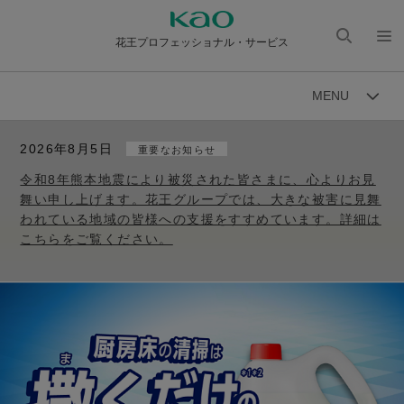
花王プロフェッショナル・サービス
検索
メニ
を開
ュー
MENU
く
を開
く
2026年8月5日
重要なお知らせ
令和8年熊本地震により被災された皆さまに、心よりお見
舞い申し上げます。花王グループでは、大きな被害に見舞
われている地域の皆様への支援をすすめています。詳細は
こちらをご覧ください。