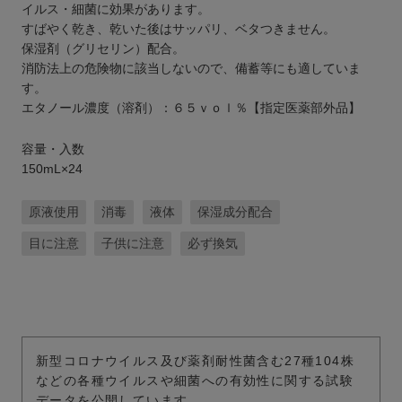
イルス・細菌に効果があります。
すばやく乾き、乾いた後はサッパリ、ベタつきません。
保湿剤（グリセリン）配合。
消防法上の危険物に該当しないので、備蓄等にも適していま
す。
エタノール濃度（溶剤）：６５ｖｏｌ％【指定医薬部外品】
容量・入数
150mL×24
原液使用
消毒
液体
保湿成分配合
目に注意
子供に注意
必ず換気
新型コロナウイルス及び薬剤耐性菌含む27種104株
などの各種ウイルスや細菌への有効性に関する試験
データを公開しています。