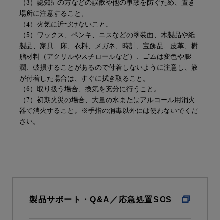
（3）認知症の方などの誤飲や他の事故を防ぐため、置き
場所に注意すること。
（4）火気に近づけないこと。
（5）ワックス、ペンキ、ニスなどの塗装面、木製品や紙
製品、家具、床、衣料、メガネ、時計、宝飾品、皮革、樹
脂材料（アクリルやスチロールなど）、ゴムは変色や膨
潤、破損することがあるので付着しないように注意し、液
が付着した場合は、すぐに拭き取ること。
（6）取り扱う場合、換気を充分に行うこと。
（7）初期火災の場合、大量の水またはアルコール用消火
器で消火すること。※手指の消毒以外には使わないでくだ
さい。
製品サポート・Q&A／応急処置SOS