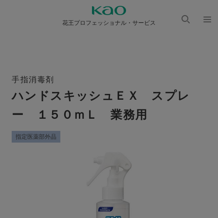
花王プロフェッショナル・サービス
検索
メニ
を開
ュー
く
を開
く
手指消毒剤
ハンドスキッシュＥＸ スプレ
ー １５０ｍＬ 業務用
指定医薬部外品