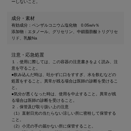
ーしないこと。
成分・素材
有効成分：ベンザルコニウム塩化物 0.05w/v％
添加物：エタノール、グリセリン、中鎖脂肪酸トリグリセ
リド、乳酸Na
注意・応急処置
１．使用に際しては、この容器の注意書きをよく読み、注
意を守ること。
●飲み込んだ時は、吐かずに口をすすぎ、水を飲むなどの
処置をすること。異常が残る場合は医師の診断を受けるこ
と。
●気分が悪くなった時は、使用を中止すること。異常が残
る場合は医師の診断を受けること。
２．保管及び取り扱い上の注意
（1）直射日光の当たらない涼しい所に密栓して保管する
こと。
（2）小児の手の届かない所に保管すること。