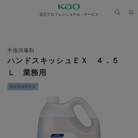
花王プロフェッショナル・サービス
検索
メニ
を開
ュー
く
を開
く
手指消毒剤
ハンドスキッシュＥＸ ４．５
Ｌ 業務用
指定医薬部外品