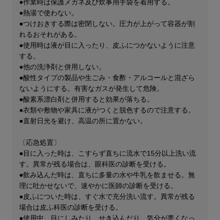
●作業時は保護メガネ及び炊事用手袋を着用する。
●熱湯で使わない。
●つけおきする際は密閉しない。圧力が上がって容器が割
れるおそれがある。
●使用時は液が目に入ったり、皮ふにつかないように注意
する。
●他の洗浄剤と併用しない。
●酸性タイプの製品や生ごみ・食酢・アルコールと混ざら
ないようにする。有害なガスが発生して危険。
●酸素系漂白剤と併用すると効果が落ちる。
●衣類や敷物や家具に液がつくと脱色するので注意する。
●直射日光を避け、高温の所に置かない。
〔応急処置〕
●目に入った時は、こすらず直ちに流水で15分以上洗い流
す。異常が残る場合は、眼科医の診断を受ける。
●飲み込んだ時は、直ちに多量の水や牛乳を飲ませる。無
理に吐かせないで、速やかに医師の診断を受ける。
●皮ふについた時は、すぐ水で充分洗い流す。異常が残る
場合は皮ふ科医の診断を受ける。
●使用中、目にしみたり、せき込んだり、気分が悪くなっ