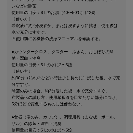
ンなどの除菌
使用量の目安：8 Lのお湯（40〜50℃）に2錠
〔使い方〕
希釈液に約2分浸すか、または浸すように拭き、使用後は
水で充分にすすぐ。
＊使用前に各機器の洗浄マニュアルを確認する。
●カウンタークロス、ダスター、ふきん、おしぼりの除
菌・漂白・消臭
使用量の目安：5 Lの水に2〜3錠
〔使い方〕
約30分（汚れのひどい時は少し長めに）浸した後、水で充
分すすぐ。
除菌のみの場合、約2分浸した後、水で充分すすぐ。
布製品への試し方：使用希釈液を目立たない部分につけ、
5分ほどで変色するものには使わない。
●食器（湯のみ、カップ）、調理用具（まな板、ボール、
ザル）の除菌・漂白・消臭
使用量の目安：5 Lの水に3〜5錠