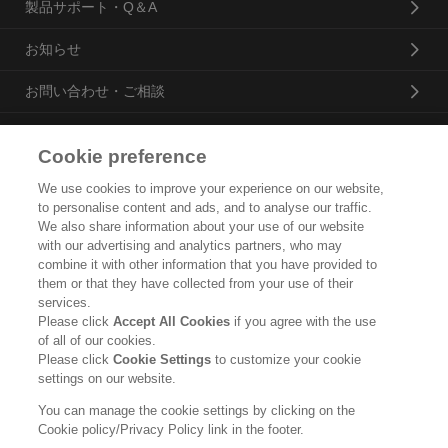
製品サポート・Q＆A
お知らせ
お問い合わせ・ご相談
Cookie preference
花王プロフェッショナル・サービス株式会社
We use cookies to improve your experience on our website,
to personalise content and ads, and to analyse our traffic.
トップ
We also share information about your use of our website
with our advertising and analytics partners, who may
企業概要・沿革
combine it with other information that you have provided to
them or that they have collected from your use of their
製品カタログ
services.
Please click
Accept All Cookies
if you agree with the use
ご利用条件
of all of our cookies.
Please click
Cookie Settings
to customize your cookie
個人情報保護方針
settings on our website.
ソーシャルメディアポリシー
You can manage the cookie settings by clicking on the
Cookie policy/Privacy Policy link in the footer.