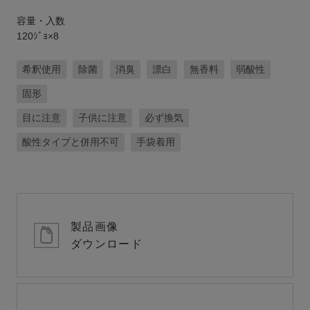
容量・入数
120ｼﾞｮ×8
希釈使用
除菌
消臭
漂白
無香料
弱酸性
固形
目に注意
子供に注意
必ず換気
酸性タイプと併用不可
手袋着用
製品画像
ダウンロード