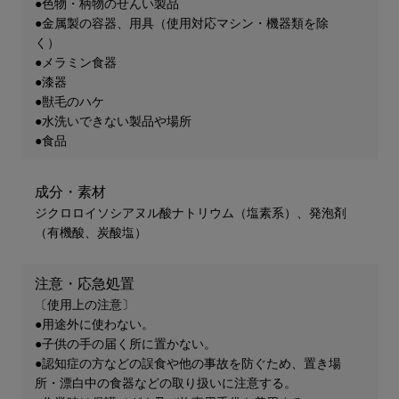
●色物・柄物のせんい製品
●金属製の容器、用具（使用対応マシン・機器類を除
く）
●メラミン食器
●漆器
●獣毛のハケ
●水洗いできない製品や場所
●食品
成分・素材
ジクロロイソシアヌル酸ナトリウム（塩素系）、発泡剤
（有機酸、炭酸塩）
注意・応急処置
〔使用上の注意〕
●用途外に使わない。
●子供の手の届く所に置かない。
●認知症の方などの誤食や他の事故を防ぐため、置き場
所・漂白中の食器などの取り扱いに注意する。