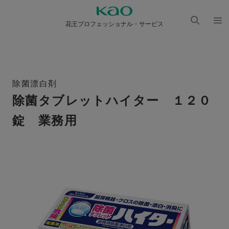
花王プロフェッショナル・サービス
検索
メニ
を開
ュー
く
を開
く
除菌漂白剤
除菌タブレットハイター １２０
錠 業務用