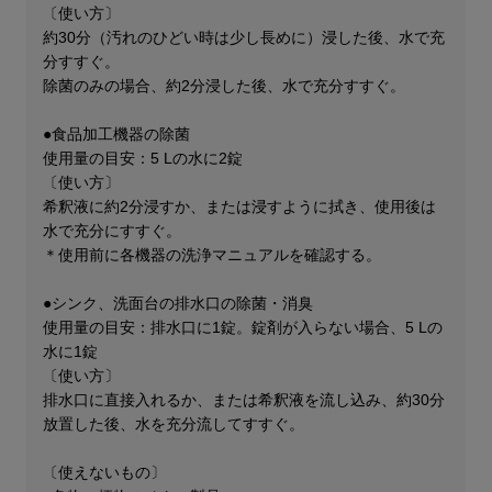
〔使い方〕
約30分（汚れのひどい時は少し長めに）浸した後、水で充
分すすぐ。
除菌のみの場合、約2分浸した後、水で充分すすぐ。
●食品加工機器の除菌
使用量の目安：5 Lの水に2錠
〔使い方〕
希釈液に約2分浸すか、または浸すように拭き、使用後は
水で充分にすすぐ。
＊使用前に各機器の洗浄マニュアルを確認する。
●シンク、洗面台の排水口の除菌・消臭
使用量の目安：排水口に1錠。錠剤が入らない場合、5 Lの
水に1錠
〔使い方〕
排水口に直接入れるか、または希釈液を流し込み、約30分
放置した後、水を充分流してすすぐ。
〔使えないもの〕