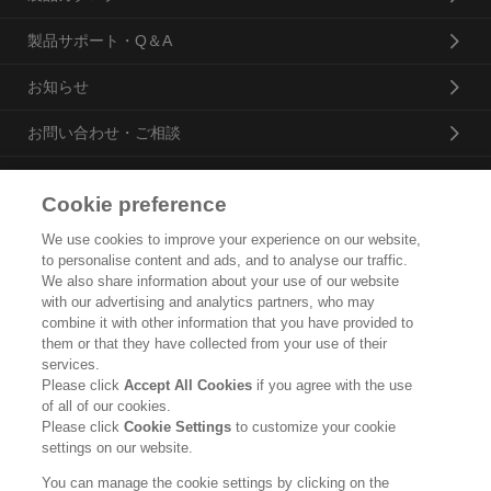
製品サポート・Q＆A
お知らせ
お問い合わせ・ご相談
Cookie preference
花王プロフェッショナル・サービス株式会社
We use cookies to improve your experience on our website,
to personalise content and ads, and to analyse our traffic.
トップ
We also share information about your use of our website
with our advertising and analytics partners, who may
企業概要・沿革
combine it with other information that you have provided to
them or that they have collected from your use of their
製品カタログ
services.
Please click
Accept All Cookies
if you agree with the use
ご利用条件
of all of our cookies.
Please click
Cookie Settings
to customize your cookie
個人情報保護方針
settings on our website.
ソーシャルメディアポリシー
You can manage the cookie settings by clicking on the