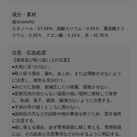
成分・素材
成分(w/w%)
エタノール：57.04%、炭酸カリウム：0.33％、重炭酸ナト
リウム：0.20％、クエン酸：0.13％、水：42.30％
注意・応急処置
【保管及び取り扱い上の注意】
●火気に近づけない。
●取り扱う場合、漏れ、あふれ、または飛散させないよう
に注意し、換気を充分行う。
●みだりに加熱、加減圧したり噴霧、蒸散させない。
●直射日光の当たらない温度の低い場所に密栓して保管
し、転倒、落下、破損、漏洩のないように注意する。
●子供の手の届くところに置かない。
●認知症の方などの誤飲や他の事故を防ぐため、置き場所
に注意する。
●移し替える場合、必ず専用容器に移し替える。専用容器
には、その品名と注意事項などがわかるように明記する。