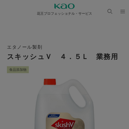
花王プロフェッショナル・サービス
検索
メニ
を開
ュー
く
を開
く
エタノール製剤
スキッシュＶ ４．５Ｌ 業務用
食品添加物