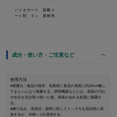
バイオガード 除菌コ
ート剤 ５Ｌ 業務用
成分・使い方・ご注意など
使用方法
●噴霧法：食品の保存、包装前に食品の表面に約20cm離し
てまんべんなく噴霧する。調理機器などには、表面の汚れ
や水分を充分取り除いた後、表面がぬれる程度に噴霧す
る。
●練り込み、浸漬法：原料に対して１～３％を混合時に添
加するか、30秒～1分浸漬する。