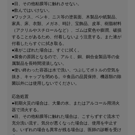
●目、その他粘膜等に触れさせない。
●飲んではいけない。
●ワックス、ペンキ、ニス等の塗装面、木製品や紙製品、
家具、床、衣類、メガネ、時計、宝飾品、皮革、樹脂材料
（アクリルやスチロールなど）、ゴムは変色や膨潤、破損
することがあるため、付着しないよう注意する。また液が
付着したらすぐに拭き取る。
●液がこぼれた場合は、すぐに拭く。
●腐食の原因となるので、アルミ、銅、銅合金製品等の金
属製品を長時間浸漬しない。
●使い終わった容器は水で洗い、つぶしてボトルの空気を
抜き、キャップを閉める。※食品の品質保持、機器類の除
菌以外には使用しないでください。
応急処置
●初期火災の場合は、大量の水、またはアルコール用消火
器で消火する。
●目、その他粘膜等に触れた場合は、こすらずすぐ流水で
充分洗い流す。気分が悪くなった場合は、使用を中止す
る。いずれの場合も異常が残る場合は、医師の診断を受け