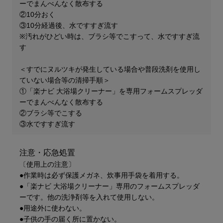
ーでまんべんなく散布する
②10分おく
③10分経過後、水ですすぎ流す
※汚れがひどい時は、ブラシ等でこすって、​水ですすぎ流
す​​
＜すでにヌルツキが発生している場合や普段洗剤を使用し
ていない場合等の清掃手順＞​
①「楽ナビ 大浴場クリーナー」を専用フォームスプレッダ
ーでまんべんなく散布する
②ブラシ等でこする​
③水ですすぎ流す​
注意・応急処置
〔使用上の注意〕
●作業時は必ず保護メガネ、炊事用手袋を着用する。
●「楽ナビ 大浴場クリーナー」専用のフォームスプレッダ
ーです。他の洗浄剤等を入れて使用しない。
●用途外に​使わない。
●子供の手の届く所に置かない。