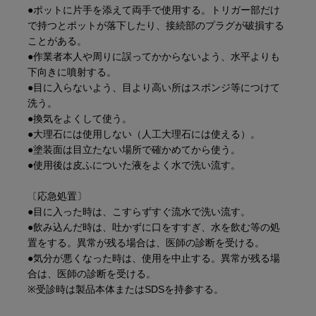
●ポットに片手を添えて両手で​使用する。トリガー部だけ
で持つとポットが落下したり、接続部のプラグが破​損する
ことがある。
●作業者本人や周りに誤ってかからないよう、水平より​も
下向きに噴射する。
●目に入らないよう、目より高い所はスポンジ等につけて
洗う。
●換気をよくして使う。
●大理石には使用しない（人工大理石には使える）。
●塗装面は目立たない場所で確かめてから使う。
●使用後は皮ふについた液をよく水で洗い流す。​
〔応急処置〕
●目に入った時は、こすらずすぐ流水で洗い流す。
●飲み込んだ時は、吐かずに口をすすぎ、水を飲む等の処
置をする。異常が残る場合は、医師の診断を受ける。
●気分が悪くなった時は、使用を中止する。異常が残る場
合は、医師の診断を受ける。
※受診時は製品本体またはSDSを持参する。