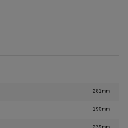
281mm
190mm
239mm