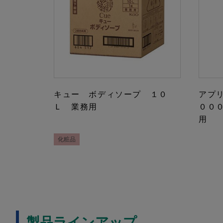
キュー ボディソープ １０
アプ
Ｌ 業務用
００
用
化粧品
製品ラインアップ