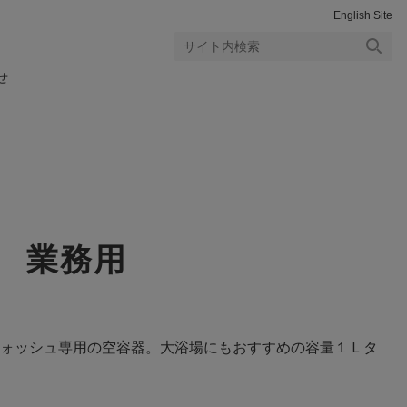
English Site
検索
せ
する
 業務用
ォッシュ専用の空容器。大浴場にもおすすめの容量１Ｌタ