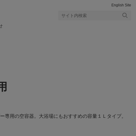
English Site
検索
せ
する
用
ー専用の空容器。大浴場にもおすすめの容量１Ｌタイプ。