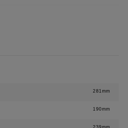
281mm
190mm
239mm