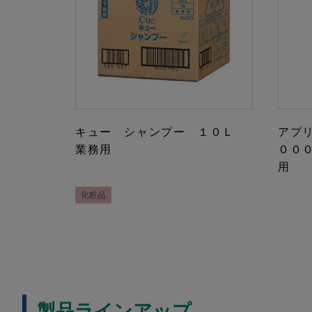
キュー シャンプー １０Ｌ
アプ
業務用
００
用
化粧品
製品ラインアップ