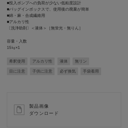
■投入ポンプへの負荷が少ない低粘度設計
■バッグインボックスで、使用後の廃棄が簡単
■綿・麻・合成繊維用
■アルカリ性
〔洗浄助剤〕＜液体＞［無蛍光・無りん］
容量・入数
15㎏×1
希釈使用
アルカリ性
液体
無リン
目に注意
子供に注意
必ず換気
手袋着用
製品画像
ダウンロード