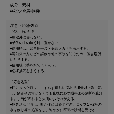
成分・素材
●成分／金属封鎖剤
注意・応急処置
〔使用上の注意〕
●用途外に使わない。
●子供の手の届く所に置かない。
●使用時は、炊事用手袋・保護メガネを着用する。
●認知症の方などの誤飲や他の事故を防ぐため、置き場所
に注意する。
●使用後は手を水でよく洗う。
●必ず換気をよくする。
〔応急処置〕
●目に入った時は、こすらず直ちに流水で15分以上洗い流
し、痛みや異常がなくても直後に必ず眼科医の診断を受け
る。手当が遅れると失明のおそれがある。
●飲み込んだ時は、吐かずに口をすすぎ、コップ1～2杯の
水を飲む等の処置をし、速やかに医師の診断を受ける。