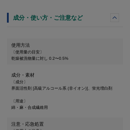
成分・使い方・ご注意など
使用方法
〔使用量の目安〕
乾燥被洗物量に対し 0.2〜0.5%
成分・素材
〔成分〕
界面活性剤 [高級アルコール系 (非イオン)]、蛍光増白剤
〔用途〕
綿・麻・合成繊維用
注意・応急処置