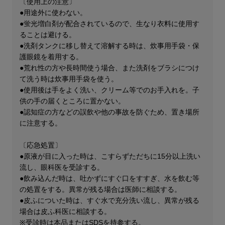
〔使用上の注意〕
●用途外に使わない。
●蛍光増白剤が配合されているので、生なり衣料に使用す
ることは避ける。
●洗剤タンクに移し替えて溶解する時は、炊事用手袋・保
護眼鏡を着用する。
●荒れ性の方や長時間使う場合、また洗剤をブラシにつけ
て洗う時は炊事用手袋を使う。
●使用後は手をよく洗い、クリーム等でのお手入れを。子
供の手の届くところに置かない。
●認知症の方などの誤飲や他の事故を防ぐため、置き場所
に注意する。
〔応急処置〕
●原液が目に入った時は、こすらずただちに15分以上洗い
流し、眼科医を受診する。
●飲み込んだ時は、吐かずにすぐ口をすすぎ、水を飲む等
の処置をする。異常が残る場合は医師に相談する。
●皮ふについた時は、すぐ水で充分洗い流し、異常が残る
場合は皮ふ科医に相談する。
※受診時は本品またはSDSを持参する。