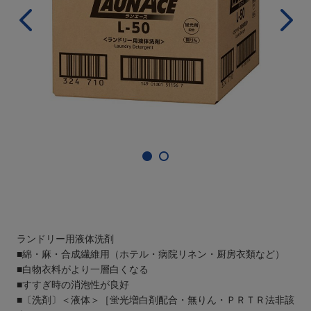
ランドリー用液体洗剤
■綿・麻・合成繊維用（ホテル・病院リネン・厨房衣類など）
■白物衣料がより一層白くなる
■すすぎ時の消泡性が良好
■〔洗剤〕＜液体＞［蛍光増白剤配合・無りん・ＰＲＴＲ法非該