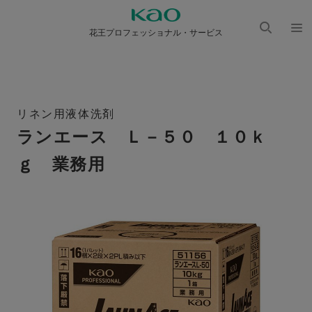
花王プロフェッショナル・サービス
検索
メニ
を開
ュー
く
を開
く
リネン用液体洗剤
ランエース Ｌ－５０ １０ｋ
ｇ 業務用