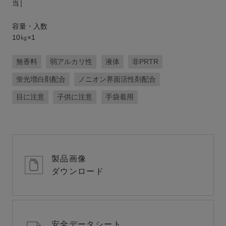
当］
容量・入数
10㎏×1
無香料
弱アルカリ性
液体
非PRTR
蛍光増白剤配合
ノニオン界面活性剤配合
目に注意
子供に注意
手袋着用
製品画像
ダウンロード
安全データシート