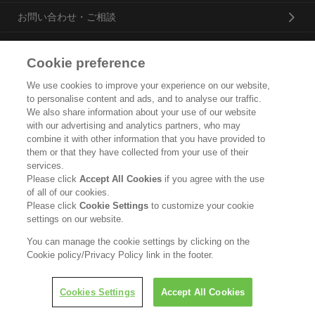
お問い合わせ・ご相談
Cookie preference
花王プロフェッショナル・サービス株式会社
We use cookies to improve your experience on our website,
to personalise content and ads, and to analyse our traffic.
トップ
We also share information about your use of our website
with our advertising and analytics partners, who may
企業概要・沿革
combine it with other information that you have provided to
them or that they have collected from your use of their
製品カタログ
services.
Please click
Accept All Cookies
if you agree with the use
ご利用条件
of all of our cookies.
Please click
Cookie Settings
to customize your cookie
個人情報保護方針
settings on our website.
ソーシャルメディアポリシー
You can manage the cookie settings by clicking on the
Cookie policy/Privacy Policy link in the footer.
Copyright © Kao Corporation. All rights reserved.
Cookies Settings
Accept All Cookies