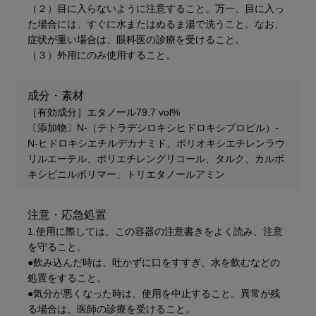
（２）目に入らないように注意すること。万一、目に入っ
た場合には、すぐに水またはぬるま湯で洗うこと。なお、
症状が重い場合は、眼科医の診療を受けること。
（３）外用にのみ使用すること。
成分・素材
［有効成分］エタノール79.7 vol%
〔添加物〕N-（テトラデシロキシヒドロキシプロピル）-
N-ヒドロキシエチルデカナミド、ポリオキシエチレンラウ
リルエーテル、ポリエチレングリコール、タルク、カルボ
キシビニルポリマー、トリエタノールアミン
注意・応急処置
1.使用に際しては、この容器の注意書きをよく読み、注意
を守ること。
●飲み込んだ時は、吐かずに口をすすぎ、水を飲むなどの
処置をすること。
●気分が悪くなった時は、使用を中止すること。異常が残
る場合は、医師の診療を受けること。