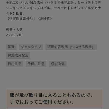
手肌にやさしい保湿成分（セラミド機能成分：Ｎー（テトラデ
シロキシヒドロキシプロピル）ーＮーヒドロキシエチルデカナ
ミド）配合。
【指定医薬部外品】《危険物》
容量・入数
250mL×10
消毒
ジェルタイプ
環境対応容器（つぶせる容器）
保湿成分配合
目に注意
子供に注意
必ず換気
液が飛び散り目に入ることもあるので、
手でおおってご使用ください。