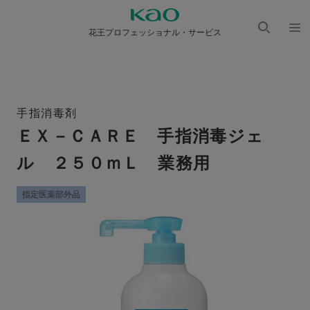
花王プロフェッショナル・サービス
検索
メニ
を開
ュー
く
を開
く
手指消毒剤
ＥＸ－ＣＡＲＥ 手指消毒ジェ
ル ２５０ｍＬ 業務用
指定医薬部外品