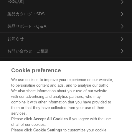
ESG活動
製品カタログ・SDS
製品サポート・Q＆A
お知らせ
お問い合わせ・ご相談
Cookie preference
花王プロフェッショナル・サービス株式会社
We use cookies to improve your experience on our website,
to personalise content and ads, and to analyse our traffic.
トップ
We also share information about your use of our website
with our advertising and analytics partners, who may
企業概要・沿革
combine it with other information that you have provided to
them or that they have collected from your use of their
製品カタログ
services.
Please click
Accept All Cookies
if you agree with the use
ご利用条件
of all of our cookies.
Please click
Cookie Settings
to customize your cookie