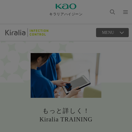
キラリアハイジーン
検索
メニ
を開
ュー
く
MENU
を開
く
もっと詳しく！
Kiralia TRAINING