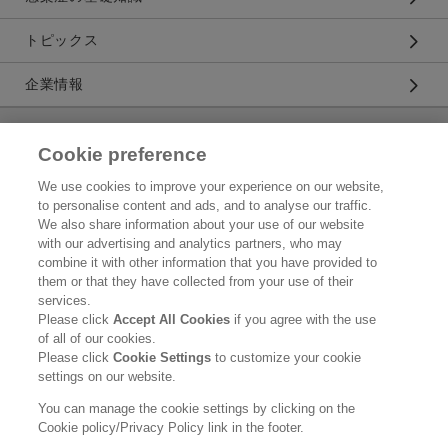
トピックス
企業情報
キラリアハイジーン株式会社
Cookie preference
トップ
We use cookies to improve your experience on our website,
to personalise content and ads, and to analyse our traffic.
企業情報
We also share information about your use of our website
with our advertising and analytics partners, who may
利用規約
combine it with other information that you have provided to
them or that they have collected from your use of their
花王のアクセシビリティ
services.
Please click
Accept All Cookies
if you agree with the use
個人情報保護方針
of all of our cookies.
Please click
Cookie Settings
to customize your cookie
利用者情報の外部送信
settings on our website.
ソーシャルメディアポリシー
You can manage the cookie settings by clicking on the
Cookie policy/Privacy Policy link in the footer.