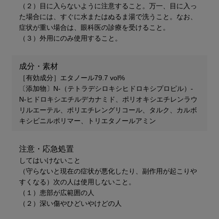
（２）目に入らないように注意すること。万一、目に入っ
た場合には、すぐに水またはぬるま湯で洗うこと。なお、
症状が重い場合は、眼科医の診療を受けること。
（３）外用にのみ使用すること。
成分・素材
［有効成分］エタノール79.7 vol%
〔添加物〕N-（テトラデシロキシヒドロキシプロピル）-
N-ヒドロキシエチルデカナミド、ポリオキシエチレンラウ
リルエーテル、ポリエチレングリコール、タルク、カルボ
キシビニルポリマー、トリエタノールアミン
注意・応急処置
してはいけないこと
（守らないと現在の症状が悪化したり、副作用が起こりや
すくなる）次の人は使用しないこと。
（１）患部が広範囲の人
（２）深い傷やひどいやけどの人