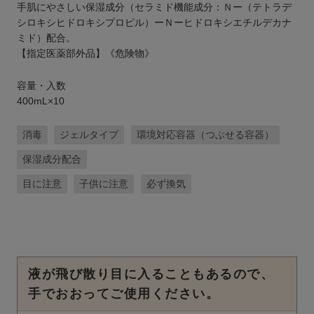
手肌にやさしい保湿成分（セラミド機能成分：Ｎー（テトラデ
シロキシヒドロキシプロピル）ーＮーヒドロキシエチルデカナ
ミド）配合。
【指定医薬部外品】《危険物》
容量・入数
400mL×10
消毒
ジェルタイプ
環境対応容器（つぶせる容器）
保湿成分配合
目に注意
子供に注意
必ず換気
液が飛び散り目に入ることもあるので、
手でおおってご使用ください。