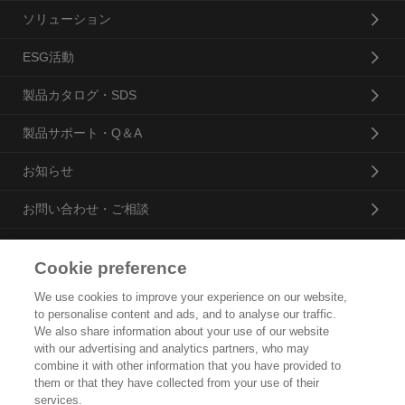
ソリューション
ESG活動
製品カタログ・SDS
製品サポート・Q＆A
お知らせ
お問い合わせ・ご相談
Cookie preference
花王プロフェッショナル・サービス株式会社
We use cookies to improve your experience on our website,
to personalise content and ads, and to analyse our traffic.
トップ
We also share information about your use of our website
with our advertising and analytics partners, who may
企業概要・沿革
combine it with other information that you have provided to
them or that they have collected from your use of their
製品カタログ
services.