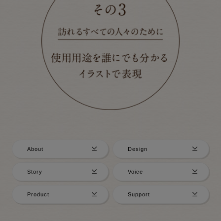
About
Design
Story
Voice
Product
Support