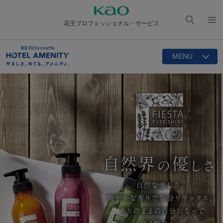
花王プロフェッショナル・サービス
検索
メニ
を開
ュー
く
MENU
を開
く