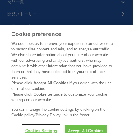
商品一覧
開発ストーリー
商品のご購入について
Cookie preference
花王プロフェッショナル・サービス株式会社
We use cookies to improve your experience on our website,
to personalise content and ads, and to analyse our traffic.
トップ
We also share information about your use of our website
with our advertising and analytics partners, who may
製品カタログ
combine it with other information that you have provided to
them or that they have collected from your use of their
企業情報
services.
Please click
Accept All Cookies
if you agree with the use
ご利用条件
of all of our cookies.
Please click
Cookie Settings
to customize your cookie
個人情報保護方針
settings on our website.
ソーシャルメディアポリシー
You can manage the cookie settings by clicking on the
Cookie policy/Privacy Policy link in the footer.
Copyright © Kao Corporation. All rights reserved.
Cookies Settings
Accept All Cookies