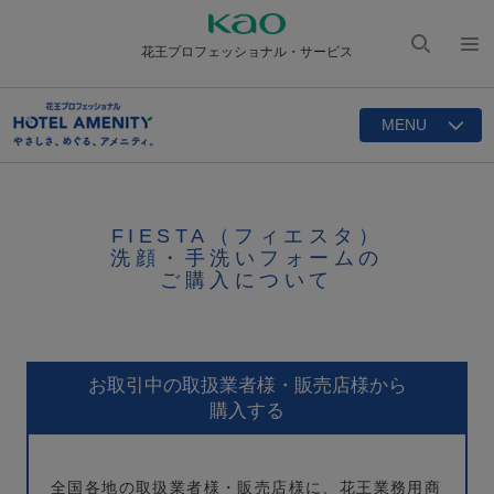
花王プロフェッショナル・サービス
検索
メニ
を開
ュー
く
MENU
を開
く
FIESTA（フィエスタ）
洗顔・手洗いフォームの
ご購入について
お取引中の取扱業者様・販売店様から
購入する
全国各地の取扱業者様・販売店様に、花王業務用商