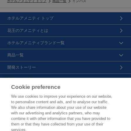
ホテルアメニティ トップ
商品一覧
インバス
ホテルアメニティ トップ
花王のアメニティとは
ホテルアメニティブランド一覧
商品一覧
開発ストーリー
商品のご購入について
Cookie preference
花王プロフェッショナル・サービス株式会社
We use cookies to improve your experience on our website,
to personalise content and ads, and to analyse our traffic.
トップ
We also share information about your use of our website
with our advertising and analytics partners, who may
製品カタログ
combine it with other information that you have provided to
them or that they have collected from your use of their
企業情報
services.