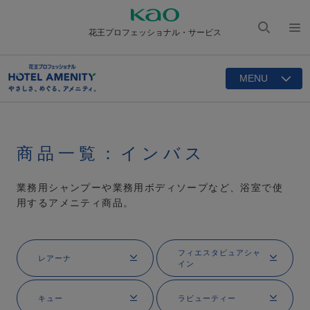
花王プロフェッショナル・サービス
検索
メニ
を開
ュー
く
MENU
を開
く
商品一覧：インバス
業務用シャンプーや業務用ボディソープなど、浴室で使
用するアメニティ商品。
フィエスタ
ピュアシャ
レアーナ
イン
キュー
ラビューティー