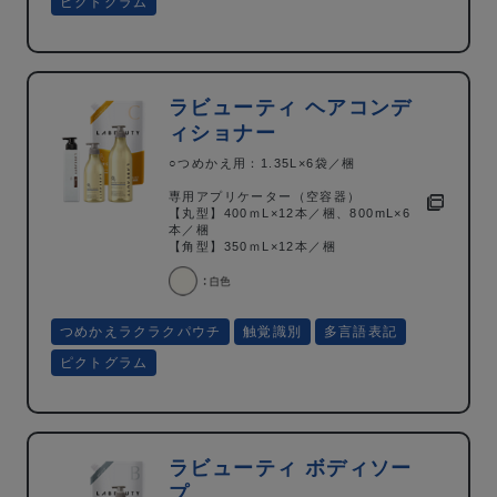
ピクトグラム
ラビューティ ヘアコンデ
ィショナー
○つめかえ用：1.35L×6袋／梱
専用アプリケーター（空容器）
【丸型】400ｍL×12本／梱、800mL×6
本／梱
【角型】350ｍL×12本／梱
つめかえラクラクパウチ
触覚識別
多言語表記
ピクトグラム
ラビューティ ボディソー
プ