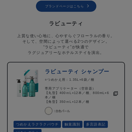
ブランドページはこちら
ラビューティ
上質な使い心地に、心やすらぐフローラルの香り。
そして、空間によって選べる2つのデザイン。
“ラビューティ”が快適で
ラグジュアリーなホテルステイを演出。
ラビューティ シャンプー
○つめかえ用：1.35L×6袋／梱
専用アプリケーター（空容器）
【丸型】400ｍL×12本／梱、800mL×6
本／梱
【角型】350ｍL×12本／梱
つめかえラクラクパウチ
触覚識別
多言語表記