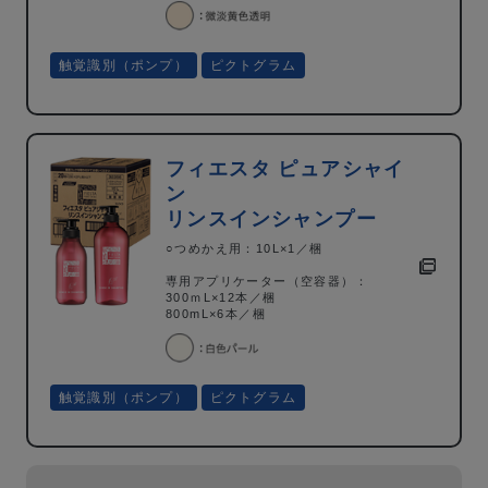
触覚識別（ポンプ）
ピクトグラム
フィエスタ ピュアシャイ
ン
リンスインシャンプー
○つめかえ用：10L×1／梱
専用アプリケーター（空容器）：
300ｍL×12本／梱
800mL×6本／梱
触覚識別（ポンプ）
ピクトグラム