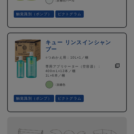
触覚識別（ポンプ）
ピクトグラム
キュー リンスインシャン
プー
○つめかえ用：10L×1／梱
専用アプリケーター（空容器）：
400ｍL×12本／梱
1L×6本／梱
触覚識別（ポンプ）
ピクトグラム