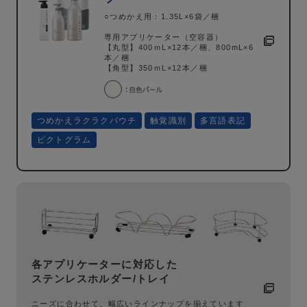
○つめかえ用：1.35L×6袋／梱
専用アプリケーター（空容器）
【丸型】400ｍL×12本／梱、800mL×6
本／梱
【角型】350ｍL×12本／梱
つめかえラクラクパウチ
触覚識別
多言語表記
ピクトグラム
各アプリケーターに対応した
ステンレスホルダー/トレイ
ニーズに合わせて、幅広いラインナップを揃えています