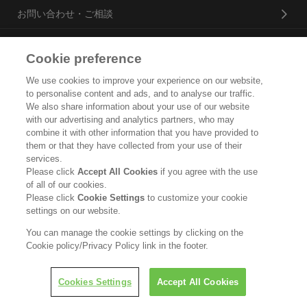
お問い合わせ・ご相談
Cookie preference
花王プロフェッショナル・サービス株式会社
We use cookies to improve your experience on our website,
to personalise content and ads, and to analyse our traffic.
トップ
We also share information about your use of our website
with our advertising and analytics partners, who may
企業概要・沿革
combine it with other information that you have provided to
them or that they have collected from your use of their
製品カタログ
services.
Please click
Accept All Cookies
if you agree with the use
ご利用条件
of all of our cookies.
Please click
Cookie Settings
to customize your cookie
個人情報保護方針
settings on our website.
ソーシャルメディアポリシー
You can manage the cookie settings by clicking on the
Cookie policy/Privacy Policy link in the footer.
Copyright © Kao Corporation. All rights reserved.
Cookies Settings
Accept All Cookies