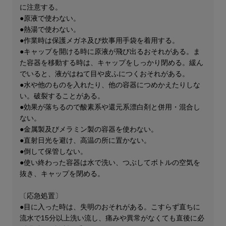
に注意する。
●原液で使わない。
●熱湯で使わない。
●作業時は保護メガネ及び炊事用手袋を着用する。
●キャップを開ける時に原液が飛び出るおそれがある。ま
た容器を移動する時は、キャップをしっかり閉める。緩ん
でいると、液がはねて目や皮ふにつくおそれがある。
●水や他のものを入れたり、他の容器につめかえたりしな
い。破裂することがある。
●効果が落ちるので酸素系や還元系漂白剤と併用・混合し
ない。
●金属製及びメラミン製の容器を使わない。
●直射日光を避け、高温の所に置かない。
●倒して保管しない。
●使い終わった容器は水で洗い、つぶしてボトルの空気を
抜き、キャップを閉める。
〔応急処置〕
●目に入った時は、失明のおそれがある。こすらず直ちに
流水で15分以上洗い流し、痛みや異常がなくても直後に必