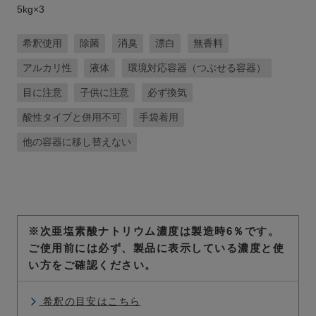
5kg×3
希釈使用
除菌
消臭
漂白
無香料
アルカリ性
液体
環境対応容器（つぶせる容器）
目に注意
子供に注意
必ず換気
酸性タイプと併用不可
手袋着用
他の容器に移し替えない
※次亜塩素酸ナトリウム濃度は製造時6％です。
ご使用前には必ず、製品に表示している濃度と使
い方をご確認ください。
希釈の目安はこちら