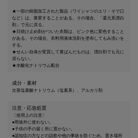
★一部の樹脂加工された製品（ワイシャツのエリ・そで口
など）は、黄変することがある。その場合、「還元系漂白
剤」で元に戻る。
★日焼け止め剤がついた衣類は、ピンク色に変色すること
がある。その場合、衣料用液体洗剤を塗布してもみ洗いを
する。
★せんい自体が変質して黄ばんだものは、漂白剤でも元に
戻らない。
★水酸化ナトリウム配合
成分・素材
次亜塩素酸ナトリウム（塩素系）、アルカリ剤
注意・応急処置
〔使用上の注意〕
●用途外に使わない。
●子供の手の届く所に置かない。
●認知症の方などの誤飲や他の事故を防ぐため、置き場所