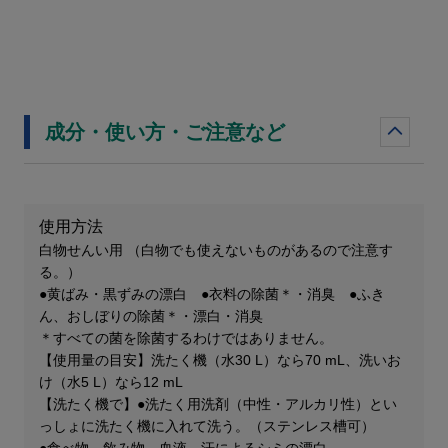
成分・使い方・ご注意など
使用方法
白物せんい用 （白物でも使えないものがあるので注意す
る。）
●黄ばみ・黒ずみの漂白 ●衣料の除菌＊・消臭 ●ふき
ん、おしぼりの除菌＊・漂白・消臭
＊すべての菌を除菌するわけではありません。
【使用量の目安】洗たく機（水30 L）なら70 mL、洗いお
け（水5 L）なら12 mL
【洗たく機で】●洗たく用洗剤（中性・アルカリ性）とい
っしょに洗たく機に入れて洗う。（ステンレス槽可）
●食べ物、飲み物、血液、汗によるシミの漂白