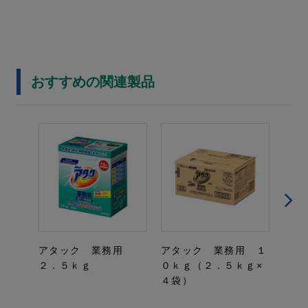
おすすめの関連製品
アタック 業務用
アタック 業務用 １
アタ
２．５ｋｇ
０ｋｇ（２．５ｋｇ×
業務
４袋）