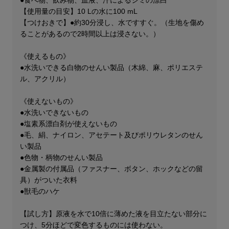
【使用量の目安】10 Lの水に100 mL
【つけおきで】●約30分浸し、水ですすぐ。（生地を傷め
ることがあるので2時間以上は浸さない。）
《使えるもの》
●水洗いできる白物のせんい製品（木綿、麻、ポリエステ
ル、アクリル）
《使えないもの》
●水洗いできないもの
●塩素系漂白剤が使えないもの
●毛、絹、ナイロン、アセテート及びポリウレタンのせん
い製品
●色物・柄物のせんい製品
●金属製の付属品（ファスナー、ボタン、ホックなどの留
具）がついた衣料
●獣毛のハケ
【試し方】原液を水で10倍に薄めた液を目立たない部分に
つけ、5分ほどで変色するものには使わない。