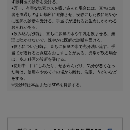
ず眼科医の診断を受ける。
●万一、有害な塩素ガスを吸い込んだ場合には、直ちに患
者を風通しのよい場所に避難させ、安静にした後に速やか
に医師の診断を受ける。手当てが遅れると生命にかかわる
おそれがある。
●飲み込んだ時は、直ちに多量の水や牛乳を飲ませる。無
理に吐かせないで、速やかに医師の診断を受ける。
●皮ふについた時は、直ちに多量の水で充分洗い流す。手
当てが遅れると炎症をおこすことがある。異常が残る場合
は、皮ふ科医の診断を受ける。
●使用中、目にしみたり、せき込んだり、気分が悪くなっ
た時は、使用をやめてその場から離れ、洗眼、うがいなど
をする。
※受診時は本品またはSDSを持参する。