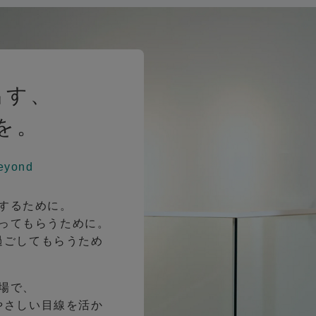
出す、
を。
eyond
するために。
ってもらうために。
過ごしてもらうため
場で、
やさしい目線を活か