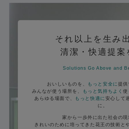
それ以上を生み
清潔・快適提案
Solutions Go Above and B
おいしいものを、
もっと安全に
提供
みんなが使う場所を、
もっと気持ちよく
使
あらゆる場面で、
もっと快適に
安心して
に。
家から一歩外に出た社会の現
きれいのために培ってきた花王の技術と