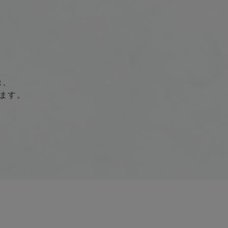
像、
ます。