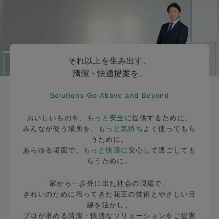
それ以上を生み出す、
清潔・快適提案を。
Solutions Go Above and Beyond
おいしいものを、
もっと安全に
提供するために。
みんなが使う場所を、
もっと気持ちよく
使ってもら
うために。
あらゆる場面で、
もっと快適に
安心して過ごしても
らうために。
家から一歩外に出た社会の現場で、
きれいのために培ってきた花王の技術とやさしい目
線を活かし、
プロが求める清潔・快適なソリューションをご提案