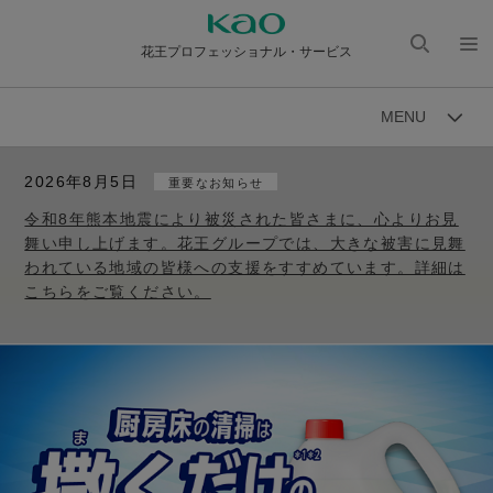
花王プロフェッショナル・サービス
検索
メニ
を開
ュー
MENU
く
を開
く
2026年8月5日
重要なお知らせ
令和8年熊本地震により被災された皆さまに、心よりお見
舞い申し上げます。花王グループでは、大きな被害に見舞
われている地域の皆様への支援をすすめています。詳細は
こちらをご覧ください。