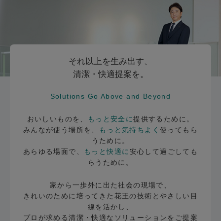
それ以上を生み出す、
清潔・快適提案を。
Solutions Go Above and Beyond
おいしいものを、
もっと安全に
提供するために。
みんなが使う場所を、
もっと気持ちよく
使ってもら
うために。
あらゆる場面で、
もっと快適に
安心して過ごしても
らうために。
家から一歩外に出た社会の現場で、
きれいのために培ってきた花王の技術とやさしい目
線を活かし、
プロが求める清潔・快適なソリューションをご提案