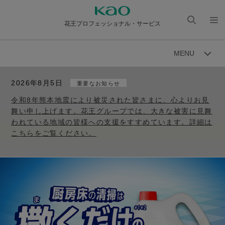
花王プロフェッショナル・サービス
検索
メニ
を開
ュー
MENU
く
を開
く
2026年8月5日
重要なお知らせ
令和8年熊本地震により被災された皆さまに、心よりお見
舞い申し上げます。花王グループでは、大きな被害に見舞
われている地域の皆様への支援をすすめています。詳細は
こちらをご覧ください。