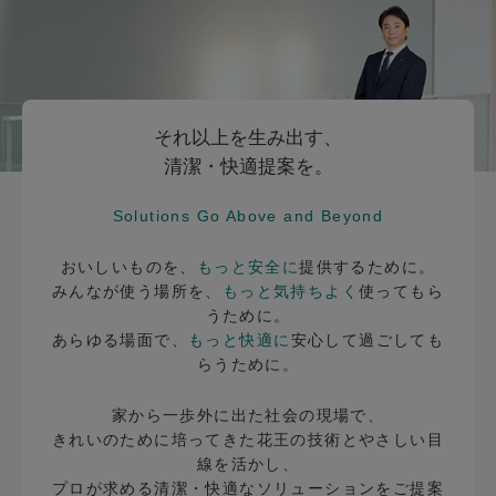
それ以上を生み出す、
清潔・快適提案を。
Solutions Go Above and Beyond
おいしいものを、
もっと安全に
提供するために。
みんなが使う場所を、
もっと気持ちよく
使ってもら
うために。
あらゆる場面で、
もっと快適に
安心して過ごしても
らうために。
家から一歩外に出た社会の現場で、
きれいのために培ってきた花王の技術とやさしい目
線を活かし、
プロが求める清潔・快適なソリューションをご提案