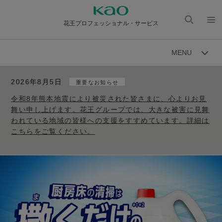
花王プロフェッショナル・サービス
検索
メニ
を開
ュー
MENU
く
を開
く
2026年8月5日
重要なお知らせ
令和8年熊本地震により被災された皆さまに、心よりお見
舞い申し上げます。花王グループでは、大きな被害に見舞
われている地域の皆様への支援をすすめています。詳細は
こちらをご覧ください。